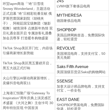
24S
环贸iapm商场「“咚”日雪境
LVMH旗下奢侈品电商
Snowy Wonderland」主题活动
正式启幕 “咚”日精彩轮番呈献 俄
MYTHERESA
罗斯芭蕾国家剧院《胡桃夹
德国奢侈品电商
子》、阿根廷国宝级舞团《魅影
暗舞》倾情演绎 点燃新年热情 双
SHOPBOP
旦礼遇全面开启 专属游客礼遇叠
美国品牌网购首选，免费国际快
加会员尊享 打造暖冬购物盛宴
递，轻松退货
TikTok Shop美区开门红，内容场
REVOLVE
引爆商家增长新势能
美国潮流电商，支持支付宝，50
美元免邮
TikTok Shop美区黑五重磅开启，
Saks Fifth Avenue
黑五大战正式打响
美国顶级百货店Saks的购物网站
火山引擎以AI驱动商家新增长，
SSENSE
卖爆抖音电商双11
加拿大设计师品牌电商，支持支
付宝，一价全包
上海港汇恒隆广场“Gateway To
Inspiration”周年庆典上演灵感艺
EAST DANE
术盛宴 《大河之舞》主创卡司 30
SHOPBOP男装电商，免费国际
周年特别呈现 中国首演
快递，轻松退货