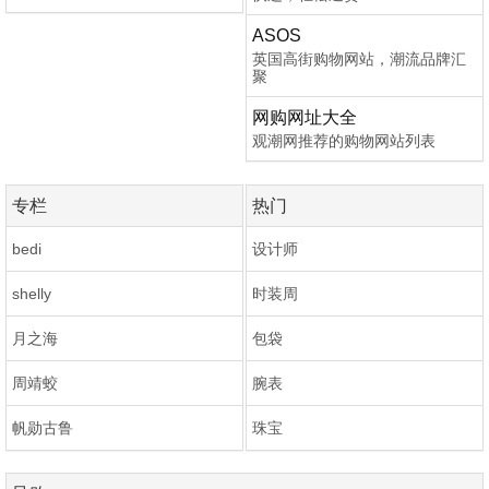
ASOS
英国高街购物网站，潮流品牌汇
聚
网购网址大全
观潮网推荐的购物网站列表
专栏
热门
bedi
设计师
shelly
时装周
月之海
包袋
周靖蛟
腕表
帆勋古鲁
珠宝