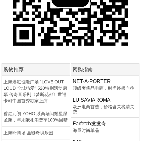
购物推荐
网购指南
NET-A-PORTER
上海港汇恒隆广场 “LOVE OUT
LOUD 全城猎爱” 520特别活动启
顶级奢侈品电商，时尚终极向往
幕 传奇音乐剧《梦断花都》世巡
LUISAVIAROMA
卡司中国首秀独家上演
欧洲电商首选，价格含关税清关
费
香港元朗 YOHO 系商场闪耀星愿
圣诞，年末献礼消费享100%回赠
Farfetch发发奇
海量时尚单品
上海ifc商场 圣诞奇境乐园