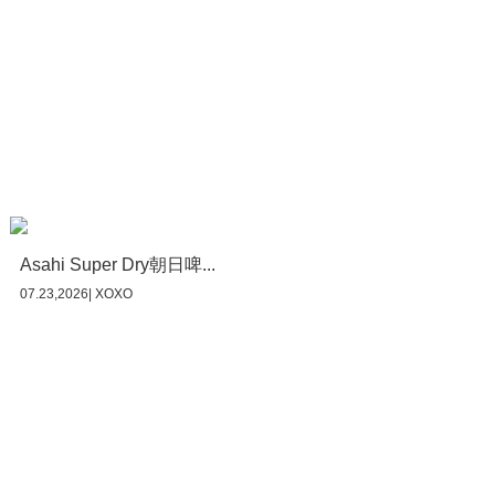
Asahi Super Dry朝日啤...
07.23,2026| XOXO