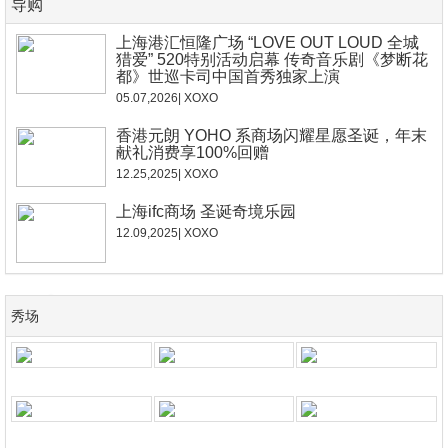
导购
上海港汇恒隆广场 “LOVE OUT LOUD 全城
猎爱” 520特别活动启幕 传奇音乐剧《梦断花
都》世巡卡司中国首秀独家上演
05.07,2026| XOXO
香港元朗 YOHO 系商场闪耀星愿圣诞，年末
献礼消费享100%回赠
12.25,2025| XOXO
上海ifc商场 圣诞奇境乐园
12.09,2025| XOXO
系列秀场35059
Maryam Nassir Zadeh 20
秀场