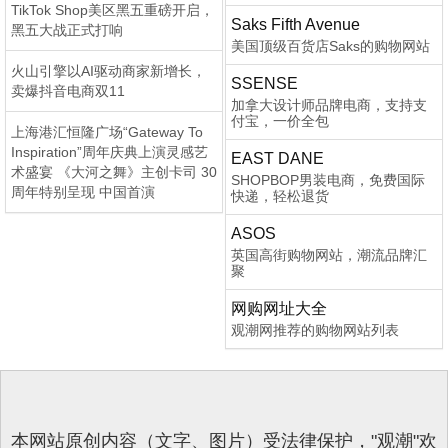
TikTok Shop美区黑五重磅开启，
Saks Fifth Avenue
黑五大战正式打响
美国顶级百货店Saks的购物网站
火山引擎以AI驱动商家新增长，
SSENSE
卖爆抖音电商双11
加拿大设计师品牌电商，支持支
付宝，一价全包
上海港汇恒隆广场“Gateway To
Inspiration”周年庆典上演灵感艺
EAST DANE
术盛宴 《大河之舞》主创卡司 30
SHOPBOP男装电商，免费国际
周年特别呈现 中国首演
快递，轻松退货
ASOS
英国高街购物网站，潮流品牌汇
聚
网购网址大全
观潮网推荐的购物网站列表
本网站原创内容（文字、图片）受法律保护，"观潮"欢