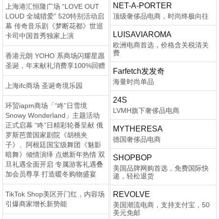
NET-A-PORTER
上海港汇恒隆广场 “LOVE OUT
LOUD 全城猎爱” 520特别活动启
顶级奢侈品电商，时尚终极向往
幕 传奇音乐剧《梦断花都》世巡
LUISAVIAROMA
卡司中国首秀独家上演
欧洲电商首选，价格含关税清关
费
香港元朗 YOHO 系商场闪耀星愿
圣诞，年末献礼消费享100%回赠
Farfetch发发奇
海量时尚单品
上海ifc商场 圣诞奇境乐园
24S
环贸iapm商场「“咚”日雪境
LVMH旗下奢侈品电商
Snowy Wonderland」主题活动
正式启幕 “咚”日精彩轮番呈献 俄
MYTHERESA
罗斯芭蕾国家剧院《胡桃夹
德国奢侈品电商
子》、阿根廷国宝级舞团《魅影
暗舞》倾情演绎 点燃新年热情 双
SHOPBOP
旦礼遇全面开启 专属游客礼遇叠
美国品牌网购首选，免费国际快
加会员尊享 打造暖冬购物盛宴
递，轻松退货
TikTok Shop美区开门红，内容场
REVOLVE
引爆商家增长新势能
美国潮流电商，支持支付宝，50
美元免邮