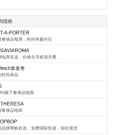
购指南
T-A-PORTER
级奢侈品电商，时尚终极向往
ISAVIAROMA
洲电商首选，价格含关税清关费
rfetch发发奇
量时尚单品
S
VMH旗下奢侈品电商
THERESA
国奢侈品电商
OPBOP
国品牌网购首选，免费国际快递，轻松退货