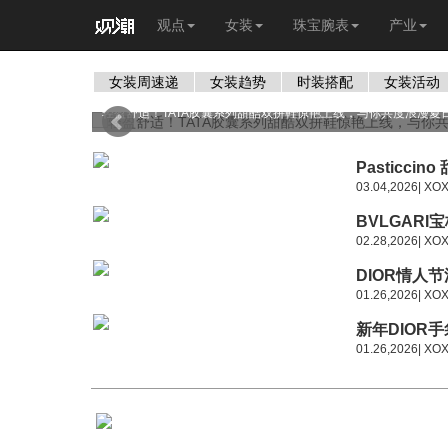
观点
女装
珠宝腕表
产业
女装周速递
女装趋势
时装搭配
女装活动
轻盈舒适！TATA胶囊系列甜酷双拼鞋惊艳上线，与你共度浪漫夏
Pasticcin
03.04,2026| XO
BVLGARI宝
02.28,2026| XO
DIOR情人节
01.26,2026| XO
新年DIOR手
01.26,2026| XO