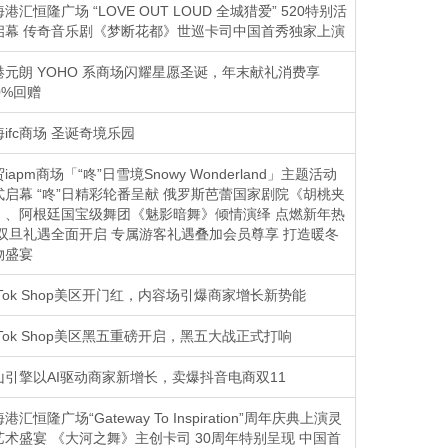
港汇恒隆广场 “LOVE OUT LOUD 全城猎爱” 520特别活
启幕 传奇音乐剧《梦断花都》世巡卡司中国首秀独家上演
港元朗 YOHO 系商场闪耀星愿圣诞，年末献礼消费享
0%回赠
ifc商场 圣诞奇境乐园
iapm商场「“咚”日雪境Snowy Wonderland」主题活动
式启幕 “咚”日精彩轮番呈献 俄罗斯芭蕾国家剧院《胡桃夹
》、阿根廷国宝级舞团《魅影暗舞》倾情演绎 点燃新年热
 双旦礼遇全面开启 专属游客礼遇叠加会员尊享 打造暖冬
物盛宴
kTok Shop美区开门红，内容场引爆商家增长新势能
kTok Shop美区黑五重磅开启，黑五大战正式打响
山引擎以AI驱动商家新增长，卖爆抖音电商双11
港汇恒隆广场“Gateway To Inspiration”周年庆典上演灵
艺术盛宴 《大河之舞》主创卡司 30周年特别呈现 中国首