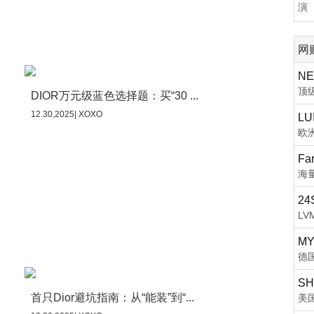
演
网
NE
顶
DIOR万元级蓝色选择题：买“30 ...
12.30,2025| XOXO
LU
欧
Fa
海
24
L
MY
德
SH
首只Dior避坑指南：从“能装”到“...
美