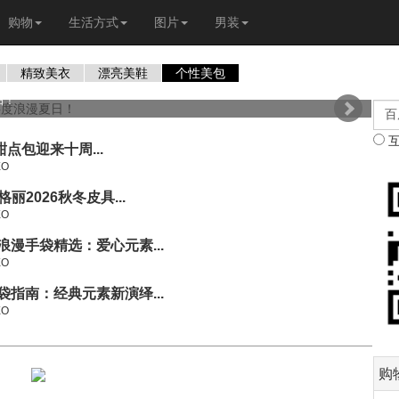
购物
生活方式
图片
男装
精致美衣
漂亮美鞋
个性美包
日！
o 甜点包迎来十周...
XO
格丽2026秋冬皮具...
XO
浪漫手袋精选：爱心元素...
XO
袋指南：经典元素新演绎...
XO
购