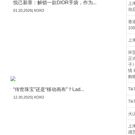
悦己新章：解锁一款DIOR手袋，作为...
上海
动
01.20,2026| XOXO
香
10
上海
环贸
正
子
情
购
Ti
“传世珠宝”还是“移动画布”？Lad...
12.30,2025| XOXO
Ti
火
上海
感