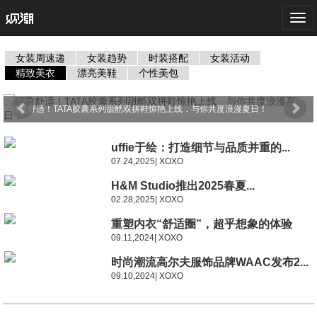
Togg
navi
女装周速递
女装趋势
时装搭配
女装活动
精致美衣
漂亮美鞋
个性美包
轻盈舒适！TATA胶囊系列甜酷双拼鞋惊艳上线，与你共度浪漫夏日！
uffie于绘：打造细节与品质并重的...
07.24,2025| XOXO
H&M Studio推出2025春夏...
02.28,2025| XOXO
重塑内衣“舒适圈”，超乎想象的体验
09.11,2024| XOXO
时尚潮流高尔夫服饰品牌WAAC发布2...
09.10,2024| XOXO