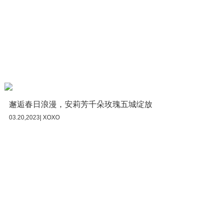
邂逅春日浪漫，安莉芳千朵玫瑰五城绽放
03.20,2023| XOXO