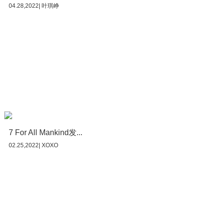
04.28,2022| 叶琪峥
7 For All Mankind发...
02.25,2022| XOXO