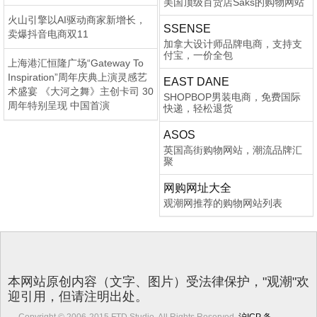
美国顶级百货店Saks的购物网站
火山引擎以AI驱动商家新增长，
SSENSE
卖爆抖音电商双11
加拿大设计师品牌电商，支持支
付宝，一价全包
上海港汇恒隆广场“Gateway To
Inspiration”周年庆典上演灵感艺
EAST DANE
术盛宴 《大河之舞》主创卡司 30
SHOPBOP男装电商，免费国际
周年特别呈现 中国首演
快递，轻松退货
ASOS
英国高街购物网站，潮流品牌汇
聚
网购网址大全
观潮网推荐的购物网站列表
本网站原创内容（文字、图片）受法律保护，"观潮"欢
迎引用，但请注明出处。