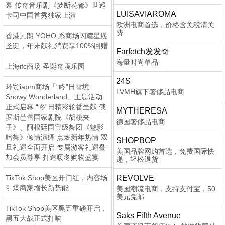
幕 传奇音乐剧《梦断花都》世巡
LUISAVIAROMA
卡司中国首秀独家上演
欧洲电商首选，价格含关税清关
费
香港元朗 YOHO 系商场闪耀星愿
圣诞，年末献礼消费享100%回赠
Farfetch发发奇
海量时尚单品
上海ifc商场 圣诞奇境乐园
24S
环贸iapm商场「“咚”日雪境
LVMH旗下奢侈品电商
Snowy Wonderland」主题活动
正式启幕 “咚”日精彩轮番呈献 俄
MYTHERESA
罗斯芭蕾国家剧院《胡桃夹
德国奢侈品电商
子》、阿根廷国宝级舞团《魅影
暗舞》倾情演绎 点燃新年热情 双
SHOPBOP
旦礼遇全面开启 专属游客礼遇叠
美国品牌网购首选，免费国际快
加会员尊享 打造暖冬购物盛宴
递，轻松退货
TikTok Shop美区开门红，内容场
REVOLVE
引爆商家增长新势能
美国潮流电商，支持支付宝，50
美元免邮
TikTok Shop美区黑五重磅开启，
Saks Fifth Avenue
黑五大战正式打响