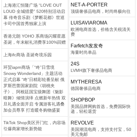
NET-A-PORTER
上海港汇恒隆广场 “LOVE OUT
LOUD 全城猎爱” 520特别活动启
顶级奢侈品电商，时尚终极向往
幕 传奇音乐剧《梦断花都》世巡
LUISAVIAROMA
卡司中国首秀独家上演
欧洲电商首选，价格含关税清关
费
香港元朗 YOHO 系商场闪耀星愿
圣诞，年末献礼消费享100%回赠
Farfetch发发奇
海量时尚单品
上海ifc商场 圣诞奇境乐园
24S
环贸iapm商场「“咚”日雪境
LVMH旗下奢侈品电商
Snowy Wonderland」主题活动
正式启幕 “咚”日精彩轮番呈献 俄
MYTHERESA
罗斯芭蕾国家剧院《胡桃夹
德国奢侈品电商
子》、阿根廷国宝级舞团《魅影
暗舞》倾情演绎 点燃新年热情 双
SHOPBOP
旦礼遇全面开启 专属游客礼遇叠
美国品牌网购首选，免费国际快
加会员尊享 打造暖冬购物盛宴
递，轻松退货
TikTok Shop美区开门红，内容场
REVOLVE
引爆商家增长新势能
美国潮流电商，支持支付宝，50
美元免邮