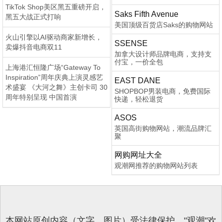
TikTok Shop美区黑五重磅开启，
Saks Fifth Avenue
黑五大战正式打响
美国顶级百货店Saks的购物网站
火山引擎以AI驱动商家新增长，
SSENSE
卖爆抖音电商双11
加拿大设计师品牌电商，支持支
付宝，一价全包
上海港汇恒隆广场“Gateway To
Inspiration”周年庆典上演灵感艺
EAST DANE
术盛宴 《大河之舞》主创卡司 30
SHOPBOP男装电商，免费国际
周年特别呈现 中国首演
快递，轻松退货
ASOS
英国高街购物网站，潮流品牌汇
聚
网购网址大全
观潮网推荐的购物网站列表
本网站原创内容（文字、图片）受法律保护，"观潮"欢