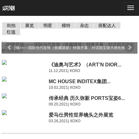
Togg
navi
街拍
展览
明星
模特
杂志
搭配达人
红毯
闪耀登场——-国际当代首饰（收藏级级）特展开幕，对话国宝级大师先锋设计
《迪奥与艺术》（ART’N DIOR...
11.12,2021| XOXO
MC HOUSE INDITEX集团...
10.02,2021| XOXO
传承经典 历久弥新 PORTS宝姿6...
09.20,2021| XOXO
爱马仕男性世界镜头之外展览
03.26,2021| XOXO