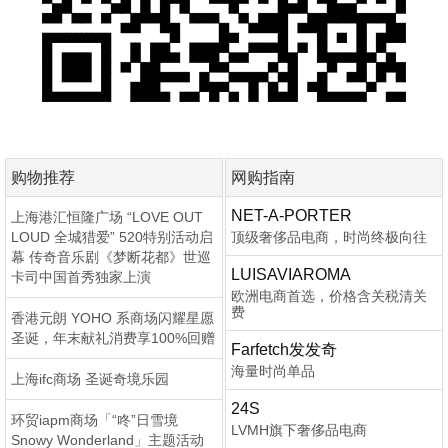
购物推荐
网购指南
NET-A-PORTER
上海港汇恒隆广场 “LOVE OUT
LOUD 全城猎爱” 520特别活动启
顶级奢侈品电商，时尚终极向往
幕 传奇音乐剧《梦断花都》世巡
LUISAVIAROMA
卡司中国首秀独家上演
欧洲电商首选，价格含关税清关
费
香港元朗 YOHO 系商场闪耀星愿
圣诞，年末献礼消费享100%回赠
Farfetch发发奇
海量时尚单品
上海ifc商场 圣诞奇境乐园
24S
环贸iapm商场「“咚”日雪境
LVMH旗下奢侈品电商
Snowy Wonderland」主题活动