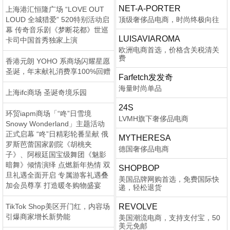
NET-A-PORTER
上海港汇恒隆广场 “LOVE OUT
LOUD 全城猎爱” 520特别活动启
顶级奢侈品电商，时尚终极向往
幕 传奇音乐剧《梦断花都》世巡
LUISAVIAROMA
卡司中国首秀独家上演
欧洲电商首选，价格含关税清关
费
香港元朗 YOHO 系商场闪耀星愿
圣诞，年末献礼消费享100%回赠
Farfetch发发奇
海量时尚单品
上海ifc商场 圣诞奇境乐园
24S
环贸iapm商场「“咚”日雪境
LVMH旗下奢侈品电商
Snowy Wonderland」主题活动
正式启幕 “咚”日精彩轮番呈献 俄
MYTHERESA
罗斯芭蕾国家剧院《胡桃夹
德国奢侈品电商
子》、阿根廷国宝级舞团《魅影
暗舞》倾情演绎 点燃新年热情 双
SHOPBOP
旦礼遇全面开启 专属游客礼遇叠
美国品牌网购首选，免费国际快
加会员尊享 打造暖冬购物盛宴
递，轻松退货
TikTok Shop美区开门红，内容场
REVOLVE
引爆商家增长新势能
美国潮流电商，支持支付宝，50
美元免邮