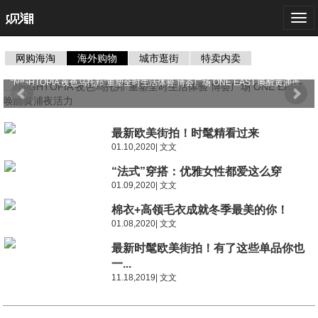
Togg
navi
网购海淘
海外购物
城市逛街
特卖内卖
“NIGHTOPIA 夜色乌托邦”重塑全时生活体验 博荟广场 ONE EAST 唤醒黄浦夜
活力
最新欧美街拍！时髦精看过来
01.10,2020| 文文
“法式”穿搭：优雅女性都爱这么穿
01.09,2020| 文文
棉衣+高领毛衣成就冬季最美的你！
01.08,2020| 文文
最新时髦欧美街拍！有了这些单品你也
一...
11.18,2019| 文文