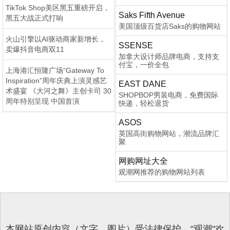
TikTok Shop美区黑五重磅开启，
Saks Fifth Avenue
黑五大战正式打响
美国顶级百货店Saks的购物网站
火山引擎以AI驱动商家新增长，
SSENSE
卖爆抖音电商双11
加拿大设计师品牌电商，支持支
付宝，一价全包
上海港汇恒隆广场“Gateway To
Inspiration”周年庆典上演灵感艺
EAST DANE
术盛宴 《大河之舞》主创卡司 30
SHOPBOP男装电商，免费国际
周年特别呈现 中国首演
快递，轻松退货
ASOS
英国高街购物网站，潮流品牌汇
聚
网购网址大全
观潮网推荐的购物网站列表
本网站原创内容（文字、图片）受法律保护，"观潮"欢