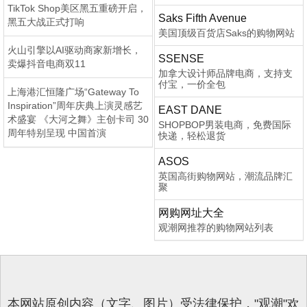
TikTok Shop美区黑五重磅开启，
Saks Fifth Avenue
黑五大战正式打响
美国顶级百货店Saks的购物网站
火山引擎以AI驱动商家新增长，
SSENSE
卖爆抖音电商双11
加拿大设计师品牌电商，支持支
付宝，一价全包
上海港汇恒隆广场“Gateway To
Inspiration”周年庆典上演灵感艺
EAST DANE
术盛宴 《大河之舞》主创卡司 30
SHOPBOP男装电商，免费国际
周年特别呈现 中国首演
快递，轻松退货
ASOS
英国高街购物网站，潮流品牌汇
聚
网购网址大全
观潮网推荐的购物网站列表
本网站原创内容（文字、图片）受法律保护，"观潮"欢