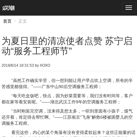
Togg
navi
首页
正文
为夏日里的清凉使者点赞 苏宁启
动“服务工程师节”
2018/6/14 18:31:53 by XOXO
“虽然工作确实辛苦，但一想到能让用户早点吹上空调，所有的辛
苦感觉都值得。”——广东中山90后空调服务工程师；
“每天吃盒饭吧，快点，因为炒菜需要等，我们没有时间等，客户
都在家等着安装呢。”——湖北武汉工作9年的空调服务工程师；
“当时刚装完空调，没来得及想太多，一听到里面有小孩子，煤气
还开着，肯定得去帮忙啊。”——江苏南京“飞身”解救6楼被困婴儿的空
调服务工程师。
看完这些，内心的某个角落有没有变得柔软起来？这些正能量的话