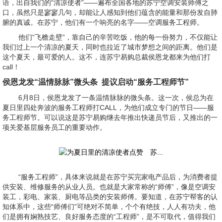
语，出自我们的“清凉使者”——遍布全国各地的苏宁空调安装师傅之
口，虽然只是寥寥几句，却能让人感知到他们蕴含的能量和那份发自肺
腑的真诚。在苏宁，他们有一个响亮的名字——空调服务工程师。
他们“飞檐走壁”，靠自己的辛苦吃饭，他的每一份努力，不仅能让
我们过上一个清凉的夏天，同时也拉近了城市梦想之间的距离。他们是
这个夏天，最可爱的人。这不，连苏宁易购总裁侯恩龙都来为他们打
call！
侯恩龙发“温情脉脉”微头条 提议启动“服务工程师节”
6月8日，侯恩龙发了一条温情脉脉的微头条。这一次，侯总为在
夏日里四处奔波的服务工程师打CALL，为他们成立专门的节日——服
务工程师节。可以说这是苏宁易购继去年推出快递员节后，又推出的一
项关爱基层服务员工的重要动作。
“服务工程师”，具体来说就是在苏宁买完家电产品后，为消费者提
供安装、维修服务的从业人员。也就是大家常称的“师傅”，像是空调安
装工，彩电、家装、厨电等品类的安装师傅。要知道，在苏宁帮客的认
知体系中，这些“师傅们”可绝对不简单，个个有绝技，人人有功夫，他
们是拥有娴熟技艺、良好服务态度的“工程师”，是不可取代，值得我们