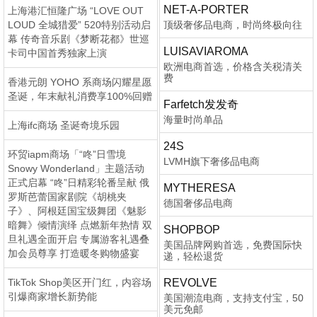
NET-A-PORTER
上海港汇恒隆广场 “LOVE OUT
LOUD 全城猎爱” 520特别活动启
顶级奢侈品电商，时尚终极向往
幕 传奇音乐剧《梦断花都》世巡
LUISAVIAROMA
卡司中国首秀独家上演
欧洲电商首选，价格含关税清关
费
香港元朗 YOHO 系商场闪耀星愿
圣诞，年末献礼消费享100%回赠
Farfetch发发奇
海量时尚单品
上海ifc商场 圣诞奇境乐园
24S
环贸iapm商场「“咚”日雪境
LVMH旗下奢侈品电商
Snowy Wonderland」主题活动
正式启幕 “咚”日精彩轮番呈献 俄
MYTHERESA
罗斯芭蕾国家剧院《胡桃夹
德国奢侈品电商
子》、阿根廷国宝级舞团《魅影
暗舞》倾情演绎 点燃新年热情 双
SHOPBOP
旦礼遇全面开启 专属游客礼遇叠
美国品牌网购首选，免费国际快
加会员尊享 打造暖冬购物盛宴
递，轻松退货
TikTok Shop美区开门红，内容场
REVOLVE
引爆商家增长新势能
美国潮流电商，支持支付宝，50
美元免邮