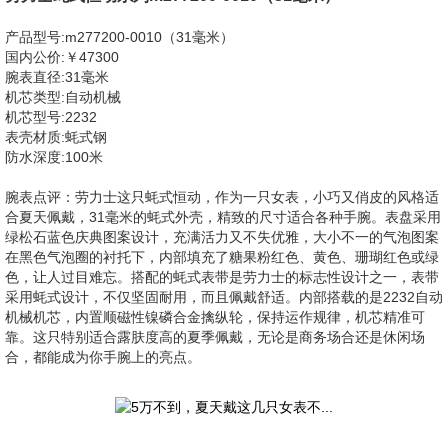
产品型号:m277200-0010（31毫米）
国内公价:￥47300
腕表直径:31毫米
机芯类型:自动机械
机芯型号:2232
表壳材质:蚝式钢
防水深度:100米
腕表点评：劳力士这只蚝式恒动，作为一只女表，小巧又俏皮的风格适
合夏天佩戴，31毫米的蚝式外壳，精致的尺寸适合各种手腕。表盘采用
绿松石蓝色庆典图案设计，充满活力又不失优雅，大小不一的气泡图案
在黑色气泡圈的衬托下，内部填充了糖果粉红色、黄色、珊瑚红色或绿
色，让人过目难忘。搭配的蚝式表带是劳力士的标志性设计之一，表带
采用蚝式设计，不仅坚固耐用，而且佩戴舒适。内部搭载的是2232自动
机械机芯，内置顺磁性镍磷合金擒纵轮，保持运作规律，机芯精准可
靠。这只特别适合露肤度高的夏季佩戴，无论是商务场合还是休闲场
合，都能成为你手腕上的亮点。