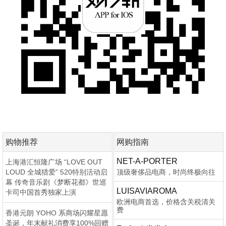
购物推荐
网购指南
NET-A-PORTER
上海港汇恒隆广场 “LOVE OUT
LOUD 全城猎爱” 520特别活动启
顶级奢侈品电商，时尚终极向往
幕 传奇音乐剧《梦断花都》世巡
LUISAVIAROMA
卡司中国首秀独家上演
欧洲电商首选，价格含关税清关
费
香港元朗 YOHO 系商场闪耀星愿
圣诞，年末献礼消费享100%回赠