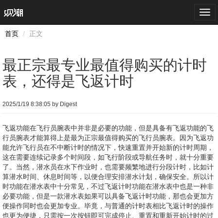
Togg
navi
首页
正文
最正宗最专业最值得购买的计时
表，还得是飞返计时
2025/1/19 8:38:05 by Digest
飞返功能在飞行员腕表中并非是必要的功能，但是具备有飞返功能的飞
行员腕表才能算得上是最为正宗最值得购买的飞行员腕表。因为飞返功
能允许飞行员在不中断计时的情况下，快速重置并开始新的计时周期，
这在需要连续记录多个时间段，如飞行阶段或导航任务时，就十分重要
了。当然，潜水员在水下作业时，也需要频繁地进行分段计时，比如计
算潜水时间、休息时间等，以便合理安排潜水计划，确保安全。所以计
时功能在潜水表中十分常见，不过飞返计时功能在潜水表中也是一种非
必要功能，但是一款潜水表如果可以具备飞返计时功能，那也会更加方
便操作同时也会更加专业。毕竟，与普通的计时表相比飞返计时的操作
也更为便捷，只需按一次按钮即可完成停止、重置和重新开始计时的过