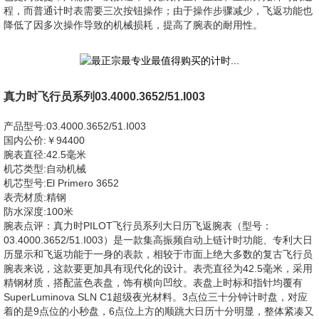
程，而普通计时表需要三次按钮操作；由于操作步骤减少，飞返功能也
降低了因多次操作导致的机械损耗，提高了腕表的耐用性。
真力时飞行员系列03.4000.3652/51.I003
产品型号:03.4000.3652/51.I003
国内公价:￥94400
腕表直径:42.5毫米
机芯类型:自动机械
机芯型号:El Primero 3652
表壳材质:精钢
防水深度:100米
腕表点评：真力时PILOT飞行员系列大日历飞返腕表（型号：
03.4000.3652/51.I003）是一款集高振频自动上链计时功能、专利大日
历显示和飞返功能于一身的表款，相较于市面上绝大多数的复古飞行员
腕表来说，这款要更加具有现代化的设计。表壳直径为42.5毫米，采用
精钢材质，搭配蓝色表盘，饰有横向凹纹。表盘上时标和指针均覆有
SuperLuminova SLN C1超级夜光材料。3点位三十分钟计时盘，对应
着的是9点位的小秒盘，6点位上方的顺跳大日历十分明显，整体紧凑又