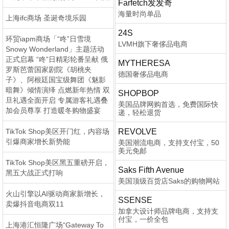
Farfetch发发奇
海量时尚单品
上海ifc商场 圣诞奇境乐园
24S
环贸iapm商场「“咚”日雪境
LVMH旗下奢侈品电商
Snowy Wonderland」主题活动
正式启幕 “咚”日精彩轮番呈献 俄
MYTHERESA
罗斯芭蕾国家剧院《胡桃夹
德国奢侈品电商
子》、阿根廷国宝级舞团《魅影
暗舞》倾情演绎 点燃新年热情 双
SHOPBOP
旦礼遇全面开启 专属游客礼遇叠
美国品牌网购首选，免费国际快
加会员尊享 打造暖冬购物盛宴
递，轻松退货
TikTok Shop美区开门红，内容场
REVOLVE
引爆商家增长新势能
美国潮流电商，支持支付宝，50
美元免邮
TikTok Shop美区黑五重磅开启，
Saks Fifth Avenue
黑五大战正式打响
美国顶级百货店Saks的购物网站
火山引擎以AI驱动商家新增长，
SSENSE
卖爆抖音电商双11
加拿大设计师品牌电商，支持支
付宝，一价全包
上海港汇恒隆广场“Gateway To