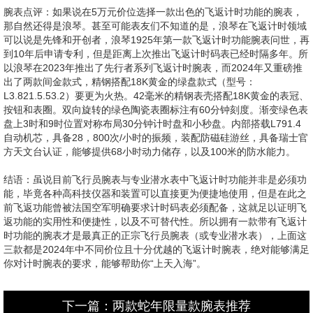
腕表点评：如果说在5万元价位选择一款出色的飞返计时功能的腕表，
那自然还得是浪琴。甚至可能表友们不知道的是，浪琴在飞返计时领域
可以说是先锋和开创者，浪琴1925年第一款飞返计时功能腕表问世，再
到10年后申请专利，但是距离上次推出飞返计时码表已经时隔多年。所
以浪琴在2023年推出了先行者系列飞返计时腕表，而2024年又重磅推
出了两款间金款式，精钢搭配18K黄金的绿盘款式（型号：
L3.821.5.53.2）要更为火热。42毫米的精钢表壳搭配18K黄金的表冠、
按钮和表圈。双向旋转的绿色陶瓷表圈标注有60分钟刻度。渐变绿色表
盘上3时和9时位置对称布局30分钟计时盘和小秒盘。内部搭载L791.4
自动机芯，具备28，800次/小时的振频，装配防磁硅游丝，具备瑞士官
方天文台认证，能够提供68小时动力储存，以及100米的防水能力。
结语：虽说目前飞行员腕表与专业潜水表中飞返计时功能并非是必须功
能，毕竟各种高科技仪器和装置可以直接更为便捷地使用，但是在此之
前飞返功能曾被法国空军明确要求计时码表必须配备，这就足以证明飞
返功能的实用性和便捷性，以及不可替代性。所以拥有一款带有飞返计
时功能的腕表才是最真正的正宗飞行员腕表（或专业潜水表），上面这
三款都是2024年中不同价位且十分优越的飞返计时腕表，绝对能够满足
你对计时腕表的要求，能够帮助你“上天入海”。
下一篇：两款蛇年限量款腕表推荐