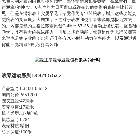
黑色勾勒外圈的白色时标和指针，整体够清爽也够吸睛，甚至带有一点
迪通拿的“神态”。6点位的大日历窗口或许在其他类别的表款中比较常
见，但是在潜水表上实属罕见，毕竟作为专业的腕表，增加这些功能会
使腕表的复杂度大大增加，不过对于表友和使用者来说却是极为方便
的。内部搭载的是格拉苏蒂原创Calibre 37-23型自动上链机芯，配备硅
游丝，具有强大的抗磁能力，再加上飞返功能，就算是作为飞行员腕表
来说也是够专业的！此外还具备有70小时的动力储备能力，以及通过透
背能一览精致的机芯打磨装饰。
浪琴运动系列L3.821.5.53.2
产品型号:L3.821.5.53.2
国内公价:￥51200
腕表直径:42毫米
表壳厚度:17毫米
机芯类型:自动机械
机芯型号:L791
表壳材质:精钢
防水深度:100米