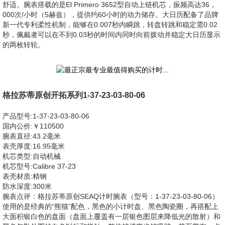
舒适。腕表搭载的是El Primero 3652型自动上链机芯，振频高达36，
000次/小时（5赫兹），提供约60小时的动力储存。大日历配备了品牌
新一代专利柔性机制，能够在0.007秒内瞬跳，转盘转跳和稳定需0.02
秒，佩戴者可以在不到0.03秒的时间内同时向前拨动并稳定大日历显示
的两枚转轮。
格拉苏蒂原创开拓系列1-37-23-03-80-06
产品型号:1-37-23-03-80-06
国内公价:￥110500
腕表直径:43.2毫米
表壳厚度:16.95毫米
机芯类型:自动机械
机芯型号:Calibre 37-23
表壳材质:精钢
防水深度:300米
腕表点评：格拉苏蒂原创SEAQ计时腕表（型号：1-37-23-03-80-06）
使用的是经典的“熊猫”配色，黑色的小计时盘、黑色陶瓷圈，再搭配上
大面积银白色的盘面（盘面上覆盖有一层银色图层来降低光的散射）和