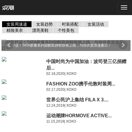
Togg
navi
女装周速递
女装趋势
时装搭配
女装活动
精致美衣
漂亮美鞋
个性美包
轻盈舒适！TATA胶囊系列甜酷双拼鞋惊艳上线，与你共度浪漫夏日！
中国时尚为中国加油：波司登三亿捐赠
后...
02.18,2020| XOXO
FASHION ZOO携手伦敦时装周...
02.17,2020| XOXO
世界公民沪上集结 FILA X 3....
12.24,2019| XOXO
运动潮牌HORMOVE ACTIVE...
11.15,2019| XOXO