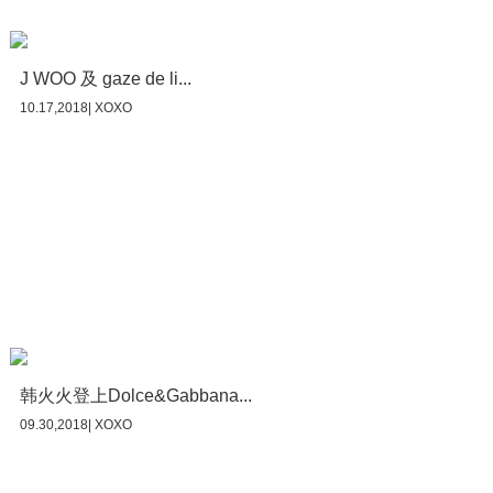
J WOO 及 gaze de li...
10.17,2018| XOXO
韩火火登上Dolce&Gabbana...
09.30,2018| XOXO