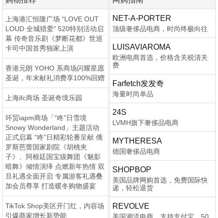
NET-A-PORTER
上海港汇恒隆广场 “LOVE OUT
LOUD 全城猎爱” 520特别活动启
顶级奢侈品电商，时尚终极向往
幕 传奇音乐剧《梦断花都》世巡
LUISAVIAROMA
卡司中国首秀独家上演
欧洲电商首选，价格含关税清关
费
香港元朗 YOHO 系商场闪耀星愿
圣诞，年末献礼消费享100%回赠
Farfetch发发奇
海量时尚单品
上海ifc商场 圣诞奇境乐园
24S
环贸iapm商场「“咚”日雪境
LVMH旗下奢侈品电商
Snowy Wonderland」主题活动
正式启幕 “咚”日精彩轮番呈献 俄
MYTHERESA
罗斯芭蕾国家剧院《胡桃夹
德国奢侈品电商
子》、阿根廷国宝级舞团《魅影
暗舞》倾情演绎 点燃新年热情 双
SHOPBOP
旦礼遇全面开启 专属游客礼遇叠
美国品牌网购首选，免费国际快
加会员尊享 打造暖冬购物盛宴
递，轻松退货
TikTok Shop美区开门红，内容场
REVOLVE
引爆商家增长新势能
美国潮流电商，支持支付宝，50