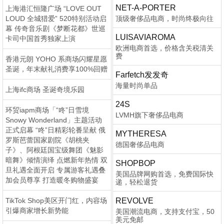
NET-A-PORTER
上海港汇恒隆广场 “LOVE OUT
LOUD 全城猎爱” 520特别活动启
顶级奢侈品电商，时尚终极向往
幕 传奇音乐剧《梦断花都》世巡
LUISAVIAROMA
卡司中国首秀独家上演
欧洲电商首选，价格含关税清关
费
香港元朗 YOHO 系商场闪耀星愿
圣诞，年末献礼消费享100%回赠
Farfetch发发奇
海量时尚单品
上海ifc商场 圣诞奇境乐园
24S
环贸iapm商场「“咚”日雪境
LVMH旗下奢侈品电商
Snowy Wonderland」主题活动
正式启幕 “咚”日精彩轮番呈献 俄
MYTHERESA
罗斯芭蕾国家剧院《胡桃夹
德国奢侈品电商
子》、阿根廷国宝级舞团《魅影
暗舞》倾情演绎 点燃新年热情 双
SHOPBOP
旦礼遇全面开启 专属游客礼遇叠
美国品牌网购首选，免费国际快
加会员尊享 打造暖冬购物盛宴
递，轻松退货
TikTok Shop美区开门红，内容场
REVOLVE
引爆商家增长新势能
美国潮流电商，支持支付宝，50
美元免邮