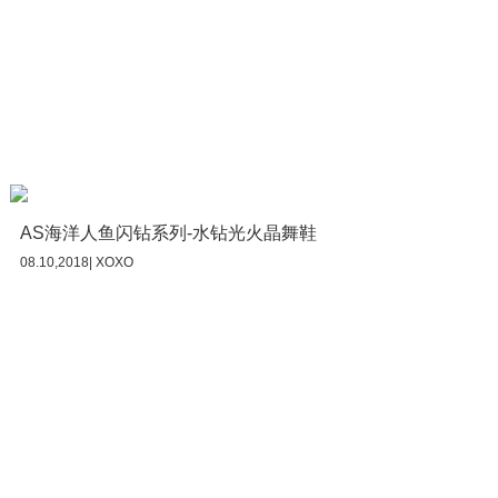
AS海洋人鱼闪钻系列-水钻光火晶舞鞋
08.10,2018| XOXO