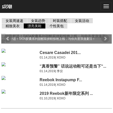
Togg
navi
女装周速递
女装趋势
时装搭配
女装活动
精致美衣
漂亮美鞋
个性美包
轻盈舒适！TATA胶囊系列甜酷双拼鞋惊艳上线，与你共度浪漫夏日！
Cesare Casadei 201...
01.14,2019| XOXO
“真香预警” 话说运动鞋可还是当下“...
01.14,2019| 李仪
Reebok Instapump F...
01.14,2019| XOXO
2019 Reebok新年限定系列 ...
01.10,2019| XOXO