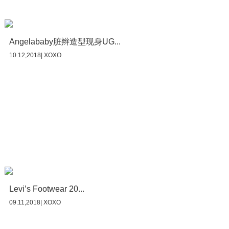
Angelababy脏辫造型现身UG...
10.12,2018| XOXO
Levi’s Footwear 20...
09.11,2018| XOXO