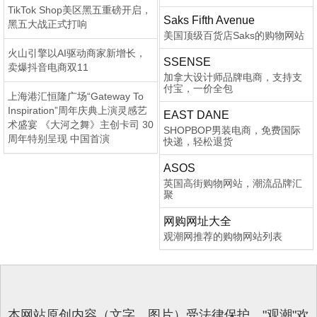
TikTok Shop美区黑五重磅开启，
Saks Fifth Avenue
黑五大战正式打响
美国顶级百货店Saks的购物网站
火山引擎以AI驱动商家新增长，
SSENSE
卖爆抖音电商双11
加拿大设计师品牌电商，支持支
付宝，一价全包
上海港汇恒隆广场“Gateway To
Inspiration”周年庆典上演灵感艺
EAST DANE
术盛宴 《大河之舞》主创卡司 30
SHOPBOP男装电商，免费国际
周年特别呈现 中国首演
快递，轻松退货
ASOS
英国高街购物网站，潮流品牌汇
聚
网购网址大全
观潮网推荐的购物网站列表
本网站原创内容（文字、图片）受法律保护，"观潮"欢