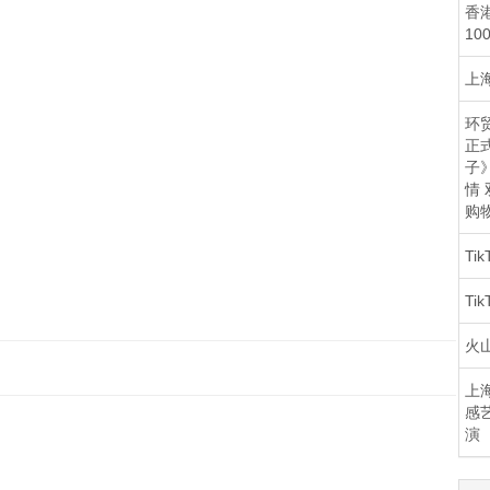
香
10
上海
环贸
正
子
情
购
Ti
Ti
火
上海
感
演