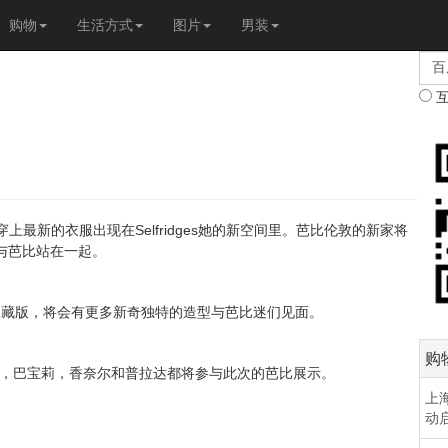
购物
生活方式
图片
男装
Selfridges
穿上最新的衣服出现在
她的新空间里。芭比伦敦的新家将
与芭比站在一起。
收藏版，将会有更多新奇独特的造型与芭比迷们见面。
购
登，巴宝莉，香奈尔和普拉达都将参与此次的芭比展示。
上海
动