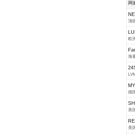
网
NE
顶
LU
欧
Fa
海
24
L
MY
德
SH
美
RE
美