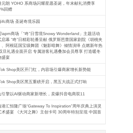
港元朗 YOHO 系商场闪耀星愿圣诞，年末献礼消费享
0%回赠
ifc商场 圣诞奇境乐园
iapm商场「“咚”日雪境Snowy Wonderland」主题活动
式启幕 “咚”日精彩轮番呈献 俄罗斯芭蕾国家剧院《胡桃夹
》、阿根廷国宝级舞团《魅影暗舞》倾情演绎 点燃新年热
 双旦礼遇全面开启 专属游客礼遇叠加会员尊享 打造暖冬
物盛宴
kTok Shop美区开门红，内容场引爆商家增长新势能
kTok Shop美区黑五重磅开启，黑五大战正式打响
山引擎以AI驱动商家新增长，卖爆抖音电商双11
港汇恒隆广场“Gateway To Inspiration”周年庆典上演灵
艺术盛宴 《大河之舞》主创卡司 30周年特别呈现 中国首