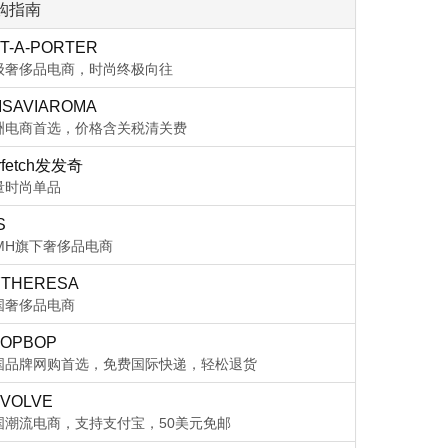
购指南
T-A-PORTER
级奢侈品电商，时尚终极向往
ISAVIAROMA
洲电商首选，价格含关税清关费
rfetch发发奇
量时尚单品
S
VMH旗下奢侈品电商
THERESA
国奢侈品电商
OPBOP
国品牌网购首选，免费国际快递，轻松退货
VOLVE
国潮流电商，支持支付宝，50美元免邮