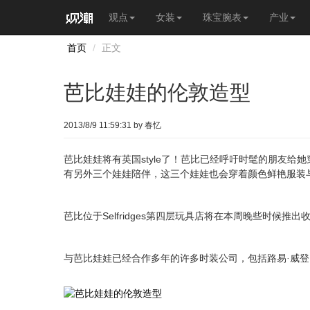
观点
女装
珠宝腕表
产业
首页
正文
芭比娃娃的伦敦造型
2013/8/9 11:59:31 by 春忆
style
芭比娃娃将有英国
了！芭比已经呼吁时髦的朋友给她
有另外三个娃娃陪伴，这三个娃娃也会穿着颜色鲜艳服装
Selfridges
芭比位于
第四层玩具店将在本周晚些时候推出
与芭比娃娃已经合作多年的许多时装公司，包括路易·威