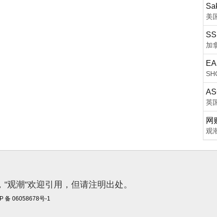
Sak
美
SS
加
EA
S
AS
英
网
观
"观潮"欢迎引用，但请注明出处。
P 备 06058678号-1