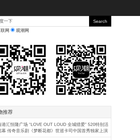
互联网
观潮网
物推荐
港汇恒隆广场 “LOVE OUT LOUD 全城猎爱” 520特别活
启幕 传奇音乐剧《梦断花都》世巡卡司中国首秀独家上演