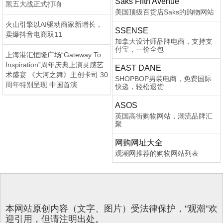
Saks Fifth Avenue
黑五大战正式打响
美国顶级百货店Saks的购物网站
火山引擎以AI驱动商家新增长，
SSENSE
卖爆抖音电商双11
加拿大设计师品牌电商，支持支
付宝，一价全包
上海港汇恒隆广场“Gateway To
Inspiration”周年庆典上演灵感艺
EAST DANE
术盛宴 《大河之舞》主创卡司 30
SHOPBOP男装电商，免费国际
周年特别呈现 中国首演
快递，轻松退货
ASOS
英国高街购物网站，潮流品牌汇
聚
网购网址大全
观潮网推荐的购物网站列表
本网站原创内容（文字、图片）受法律保护，"观潮"欢
迎引用，但请注明出处。