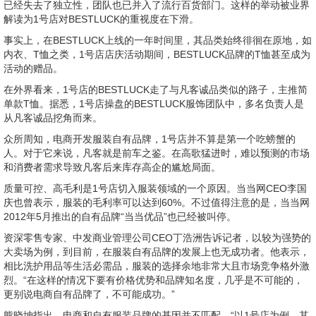
已经失去了独立性，团队也已并入了流行百货部门。这样的举动被业界
解读为1号店对BESTLUCK的重视度在下滑。
事实上，在BESTLUCK上线的一年时间里，其品类始终徘徊在原地，如
内衣、T恤之类，1号店店庆活动期间，BESTLUCK品牌的T恤甚至成为
活动的赠品。
在外界看来，1号店的BESTLUCK走了与凡客诚品类似的路子，主推简
单款T恤。据悉，1号店操盘的BESTLUCK服饰团队中，多名负责人是
从凡客诚品挖角而来。
众所周知，电商开发服装自有品牌，1号店并不算是第一个吃螃蟹的
人。对于它来说，凡客就是前车之鉴。在高歌猛进时，难以预测的市场
和消费者需求导致凡客后来库存高企的尴尬局面。
质量可控、高毛利是1号店切入服装领域的一个原因。当当网CEO李国
庆也曾表示，服装的毛利率可以达到60%。不过值得注意的是，当当网
2012年5月推出的自有品牌“当当优品”也已经被叫停。
资深零售专家、中发商业管理公司CEO丁浩洲告诉记者，以较为强势的
大卖场为例，到目前，在服装自有品牌的发展上也无成功者。他表示，
相比洗护用品等生活必需品，服装的选择余地非常大且市场竞争格外激
烈。“在这样的情况下要有价格优势和品牌知名度，几乎是不可能的，
更别说电商自有品牌了，不可能成功。”
熊晓坤指出，电商和自有服装品牌的基因并不匹配。“以1号店为例，其