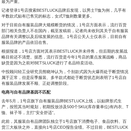
最为严重。
记者登录1号店搜索BESTLUCK品牌后发现，以男士T恤为例，几乎有
半数款式贴有已售完的标志，女式T恤则数量更多。
对于目前自有服装品牌大规模断货的情况，1号店方面表示，流行百货
部门相关负责人不在国内，截至发稿前，记者尚未收到其关于自有服装
品牌有关调整以及后续发展的信息。1号店公关人士仅表示，目前自有
服装品牌的产品依旧在售。
根据报道，1号店方面对其表示BESTLUCK并未停售，但后期的发展战
略目前还不清楚。据悉，流行百货是今年1号店的重点发展战略，商品
缺货是因为之前对BETSLUCK进行了名品特卖活动。
中投顾问轻工业研究员熊晓坤认为，个别款式因为火爆而处于断货情况
属于正常，但是应季服装、多半款式都处于断货状态则表明了1号店自
有服装品牌发展不顺、正处调整阶段。
电商与自有品牌基因不匹配
去年5月，1号店旗下自有服装品牌BESTLUCK上线，以贴牌形式生
产，按照其当时规划，初期投放涉及500个SKU(库存量单位)有内衣、T
恤、袜子等，主打“安全舒适”。
此前，其服装自有品牌团队独立于1号店旗下消费电子、食品饮料、百
货三大板块之外，直接向1号店CEO报告业绩。不过目前，BESTLUCK