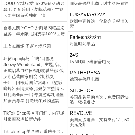
LOUD 全城猎爱” 520特别活动启
顶级奢侈品电商，时尚终极向往
幕 传奇音乐剧《梦断花都》世巡
LUISAVIAROMA
卡司中国首秀独家上演
欧洲电商首选，价格含关税清关
费
香港元朗 YOHO 系商场闪耀星愿
圣诞，年末献礼消费享100%回赠
Farfetch发发奇
海量时尚单品
上海ifc商场 圣诞奇境乐园
24S
环贸iapm商场「“咚”日雪境
LVMH旗下奢侈品电商
Snowy Wonderland」主题活动
正式启幕 “咚”日精彩轮番呈献 俄
MYTHERESA
罗斯芭蕾国家剧院《胡桃夹
德国奢侈品电商
子》、阿根廷国宝级舞团《魅影
暗舞》倾情演绎 点燃新年热情 双
SHOPBOP
旦礼遇全面开启 专属游客礼遇叠
美国品牌网购首选，免费国际快
加会员尊享 打造暖冬购物盛宴
递，轻松退货
TikTok Shop美区开门红，内容场
REVOLVE
引爆商家增长新势能
美国潮流电商，支持支付宝，50
美元免邮
TikTok Shop美区黑五重磅开启，