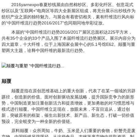
2016yarnexpo春夏纱线展由自然棉纱区、多彩化纤区、创意花式
纱区以及“互联网+”电商区等四大全新展区组成，将充分展示出纱线作为
纺织产业之源的独特魅力。与展会有着密切相关，素有纤维流行风向标
的“中国纤维流行趋势2016/2017”也同期同地华彩绽放。
本届的“中国纤维流行趋势2016/2017”展区总面积达225平方米，
共有35个企业的33个产品入围了本届纤维流行趋势展区。展示内容分为
四大篇章，十大纤维，位于上海国家会展中心的5.1号馆E62。颠覆与重
塑两大主题，诠释中国纤维的最新流行趋势。
颠覆
颠覆是指在原创思维基础上的重大创新，代表了在某一领域的另辟
蹊径，创造新的价值。面对创新驱动发展战略，提升国际竞争力的新形
势，中国制造更加注重创新活力和提质增效，更加勇敢的对习惯思维与
模式进行颠覆。中国纤维立足现在，放眼未来，不盲目追从，通过创
新，突破原有的框架，催生出新技术、新产品、新生态，打破一切价值
预设，完全蜕变为一种全新的价值链。
原料颠覆：众所周知，牛奶、玉米是人们重要的食物，虾蟹壳是废
弃物，中国纤维另辟蹊径，从这些食品、农林等废弃物中提取资源，制