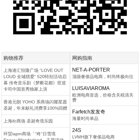
购物推荐
网购指南
NET-A-PORTER
上海港汇恒隆广场 “LOVE OUT
LOUD 全城猎爱” 520特别活动启
顶级奢侈品电商，时尚终极向往
幕 传奇音乐剧《梦断花都》世巡
LUISAVIAROMA
卡司中国首秀独家上演
欧洲电商首选，价格含关税清关
费
香港元朗 YOHO 系商场闪耀星愿
圣诞，年末献礼消费享100%回赠
Farfetch发发奇
海量时尚单品
上海ifc商场 圣诞奇境乐园
24S
环贸iapm商场「“咚”日雪境
LVMH旗下奢侈品电商