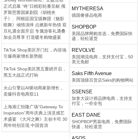
Snowy Wonderland」主题活动
正式启幕 “咚”日精彩轮番呈献 俄
MYTHERESA
罗斯芭蕾国家剧院《胡桃夹
德国奢侈品电商
子》、阿根廷国宝级舞团《魅影
暗舞》倾情演绎 点燃新年热情 双
SHOPBOP
旦礼遇全面开启 专属游客礼遇叠
美国品牌网购首选，免费国际快
加会员尊享 打造暖冬购物盛宴
递，轻松退货
TikTok Shop美区开门红，内容场
REVOLVE
引爆商家增长新势能
美国潮流电商，支持支付宝，50
美元免邮
TikTok Shop美区黑五重磅开启，
Saks Fifth Avenue
黑五大战正式打响
美国顶级百货店Saks的购物网站
火山引擎以AI驱动商家新增长，
SSENSE
卖爆抖音电商双11
加拿大设计师品牌电商，支持支
付宝，一价全包
上海港汇恒隆广场“Gateway To
Inspiration”周年庆典上演灵感艺
EAST DANE
术盛宴 《大河之舞》主创卡司 30
SHOPBOP男装电商，免费国际
周年特别呈现 中国首演
快递，轻松退货
ASOS