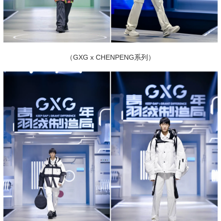
（GXG x CHENPENG系列）