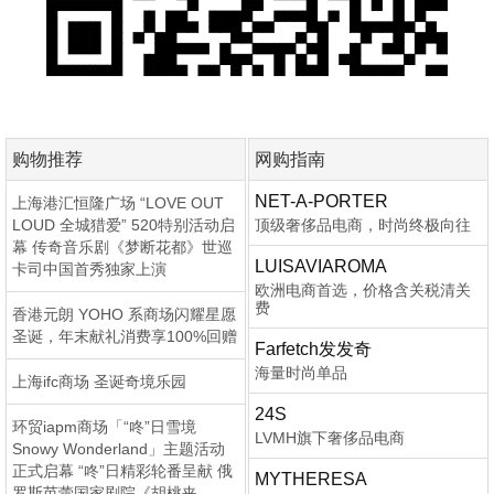
购物推荐
网购指南
NET-A-PORTER
上海港汇恒隆广场 “LOVE OUT
LOUD 全城猎爱” 520特别活动启
顶级奢侈品电商，时尚终极向往
幕 传奇音乐剧《梦断花都》世巡
LUISAVIAROMA
卡司中国首秀独家上演
欧洲电商首选，价格含关税清关
费
香港元朗 YOHO 系商场闪耀星愿
圣诞，年末献礼消费享100%回赠
Farfetch发发奇
海量时尚单品
上海ifc商场 圣诞奇境乐园
24S
环贸iapm商场「“咚”日雪境
LVMH旗下奢侈品电商
Snowy Wonderland」主题活动
正式启幕 “咚”日精彩轮番呈献 俄
MYTHERESA
罗斯芭蕾国家剧院《胡桃夹