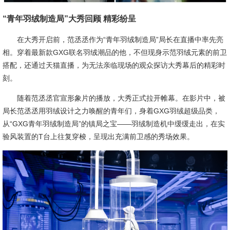
“青年羽绒制造局”大秀回顾 精彩纷呈
在大秀开启前，范丞丞作为“青年羽绒制造局”局长在直播中率先亮
相。穿着最新款GXG联名羽绒潮品的他，不但现身示范羽绒元素的前卫
搭配，还通过天猫直播，为无法亲临现场的观众探访大秀幕后的精彩时
刻。
随着范丞丞官宣形象片的播放，大秀正式拉开帷幕。在影片中，被
局长范丞丞用羽绒设计之力唤醒的青年们，身着GXG羽绒超级品类，
从“GXG青年羽绒制造局”的镇局之宝——羽绒制造机中缓缓走出，在实
验风装置的T台上往复穿梭，呈现出充满前卫感的秀场效果。