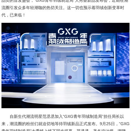
品类的首发盛会，“GXG青年羽绒制造局”大秀暨新品发布会，近期在潮
流圈引发众多年轻潮咖的热切关注。这一切也预示着羽绒创新变革时
代，已来临！
自新生代潮流明星范丞丞加入“GXG青年羽绒制造局”担任局长以
来，潮流圈的粉丝们就迫切地等待羽绒新品正式发布。9月25日，“GXG
青年羽绒制造局”大秀线上线下同步揭幕，范丞丞、著名设计师、潮牌