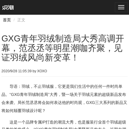
Togg
navi
首页
正文
GXG青年羽绒制造局大秀高调开
幕，范丞丞等明星潮咖齐聚，见
证羽绒风尚新变革！
2020/9/28 11:05:39 by XOXO
导语：
羽绒，不止羽绒服，它更是我们生活中的任何一件时尚单
品。
“GXG青年羽绒制造局”大秀，暨
一场关于羽绒元素的
超级
新品发布
会
来袭。局长范
丞丞
将会如何表达他的时尚观，GXG三
大系列
的新品又
将如何颠覆羽绒设计
呢
？
这是一个品牌专属IP打造的潮流大秀，也是服装行业首个羽绒超级