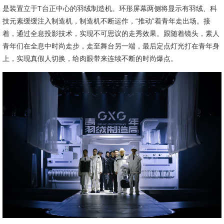
是装置立于T台正中心的羽绒制造机。环形屏幕两侧将显示有羽绒、科
技元素缓缓注入制造机，制造机不断运作，“推动”着青年走出场。接
着，通过全息投影技术，实现不可思议的走秀效果。跟随着镜头，素人
青年们在全息中时尚走步，走至舞台另一端，最后定点灯光打在青年身
上，实现真假人切换，给肉眼带来连续不断的时尚爆点。