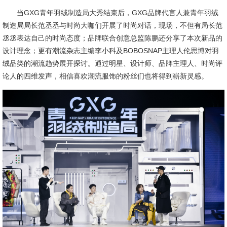
当GXG青年羽绒制造局大秀结束后，GXG品牌代言人兼青年羽绒
制造局局长范丞丞与时尚大咖们开展了时尚对话，现场，不但有局长范
丞丞表达自己的时尚态度；品牌联合创意总监陈鹏还分享了本次新品的
设计理念；更有潮流杂志主编李小科及BOBOSNAP主理人伦思博对羽
绒品类的潮流趋势展开探讨。通过明星、设计师、品牌主理人、时尚评
论人的四维发声，相信喜欢潮流服饰的粉丝们也将得到崭新灵感。