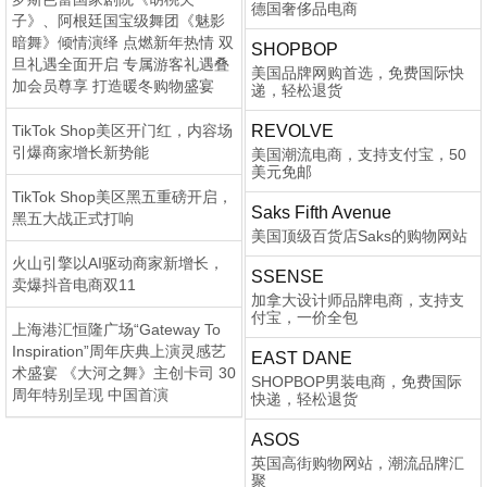
德国奢侈品电商
子》、阿根廷国宝级舞团《魅影
暗舞》倾情演绎 点燃新年热情 双
SHOPBOP
旦礼遇全面开启 专属游客礼遇叠
美国品牌网购首选，免费国际快
加会员尊享 打造暖冬购物盛宴
递，轻松退货
TikTok Shop美区开门红，内容场
REVOLVE
引爆商家增长新势能
美国潮流电商，支持支付宝，50
美元免邮
TikTok Shop美区黑五重磅开启，
Saks Fifth Avenue
黑五大战正式打响
美国顶级百货店Saks的购物网站
火山引擎以AI驱动商家新增长，
SSENSE
卖爆抖音电商双11
加拿大设计师品牌电商，支持支
付宝，一价全包
上海港汇恒隆广场“Gateway To
Inspiration”周年庆典上演灵感艺
EAST DANE
术盛宴 《大河之舞》主创卡司 30
SHOPBOP男装电商，免费国际
周年特别呈现 中国首演
快递，轻松退货
ASOS
英国高街购物网站，潮流品牌汇
聚