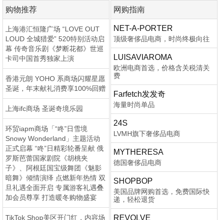
购物推荐
网购指南
NET-A-PORTER
上海港汇恒隆广场 “LOVE OUT
LOUD 全城猎爱” 520特别活动启
顶级奢侈品电商，时尚终极向往
幕 传奇音乐剧《梦断花都》世巡
LUISAVIAROMA
卡司中国首秀独家上演
欧洲电商首选，价格含关税清关
费
香港元朗 YOHO 系商场闪耀星愿
圣诞，年末献礼消费享100%回赠
Farfetch发发奇
海量时尚单品
上海ifc商场 圣诞奇境乐园
24S
环贸iapm商场「“咚”日雪境
LVMH旗下奢侈品电商
Snowy Wonderland」主题活动
正式启幕 “咚”日精彩轮番呈献 俄
MYTHERESA
罗斯芭蕾国家剧院《胡桃夹
德国奢侈品电商
子》、阿根廷国宝级舞团《魅影
暗舞》倾情演绎 点燃新年热情 双
SHOPBOP
旦礼遇全面开启 专属游客礼遇叠
美国品牌网购首选，免费国际快
加会员尊享 打造暖冬购物盛宴
递，轻松退货
TikTok Shop美区开门红，内容场
REVOLVE