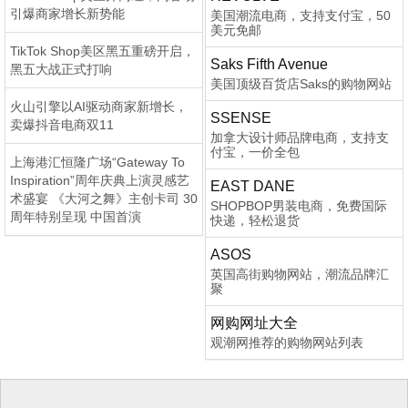
引爆商家增长新势能
美国潮流电商，支持支付宝，50
美元免邮
TikTok Shop美区黑五重磅开启，
Saks Fifth Avenue
黑五大战正式打响
美国顶级百货店Saks的购物网站
火山引擎以AI驱动商家新增长，
SSENSE
卖爆抖音电商双11
加拿大设计师品牌电商，支持支
付宝，一价全包
上海港汇恒隆广场“Gateway To
Inspiration”周年庆典上演灵感艺
EAST DANE
术盛宴 《大河之舞》主创卡司 30
SHOPBOP男装电商，免费国际
周年特别呈现 中国首演
快递，轻松退货
ASOS
英国高街购物网站，潮流品牌汇
聚
网购网址大全
观潮网推荐的购物网站列表