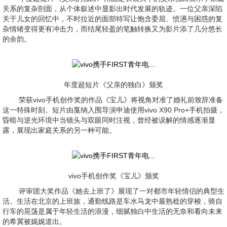
关系的复杂剖面，从个体叙述中显影出时代发展的轨迹。一位父亲深陷
关于儿女的回忆中，不时拉近的面部特写让饱含委屈、愤懑与困惑的复
杂情绪变得更有冲击力，而结尾轻盈的笔触转换又为影片添了几分悠长
的余韵。
年度超短片《父亲的独白》颁奖
荣获vivo手机创作奖的作品《宝儿》将视角对准了婚礼前致辞准备
这一特殊时刻。短片由戛纳入围导演申迪使用vivo X90 Pro+手机拍摄，
昏暗与逆光环境中当镜头与双眼同时注视，曾经被误解的情感逐渐显
露，展现出家庭关系的另一种可能。
vivo手机创作奖《宝儿》颁奖
评审团大奖作品《她去上班了》展现了一对都市年轻情侣的典型生
活。生活在北京的上班族，通勤线路是车水马龙中最熟稔的穿梭，骑自
行车的晃荡是属于年轻生活的浪漫，细腻独白中生活的无奈和看向未来
的希冀被娓娓道出。