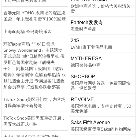
卡司中国首秀独家上演
欧洲电商首选，价格含关税清关
费
香港元朗 YOHO 系商场闪耀星愿
圣诞，年末献礼消费享100%回赠
Farfetch发发奇
海量时尚单品
上海ifc商场 圣诞奇境乐园
24S
环贸iapm商场「“咚”日雪境
LVMH旗下奢侈品电商
Snowy Wonderland」主题活动
正式启幕 “咚”日精彩轮番呈献 俄
MYTHERESA
罗斯芭蕾国家剧院《胡桃夹
德国奢侈品电商
子》、阿根廷国宝级舞团《魅影
暗舞》倾情演绎 点燃新年热情 双
SHOPBOP
旦礼遇全面开启 专属游客礼遇叠
美国品牌网购首选，免费国际快
加会员尊享 打造暖冬购物盛宴
递，轻松退货
TikTok Shop美区开门红，内容场
REVOLVE
引爆商家增长新势能
美国潮流电商，支持支付宝，50
美元免邮
TikTok Shop美区黑五重磅开启，
Saks Fifth Avenue
黑五大战正式打响
美国顶级百货店Saks的购物网站
火山引擎以AI驱动商家新增长，