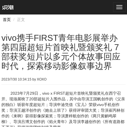
Togg
navi
首页
正文
vivo携手FIRST青年电影展举办
第四届超短片首映礼暨颁奖礼 7
部获奖短片以多元个体故事回应
时代，探索移动影像叙事边界
2023/7/30 10:34:15 by XOXO
2023年7月29日，vivo x FIRST超短片首映礼暨颁奖礼在西宁召
开。现场展映了20部超短片入围作品，其中由导演王国帆创作的《父亲
的独白》斩获年度超短片；导演申迪凭借《宝儿》荣获vivo手机创作
奖；导演王越洋创作的《她去上班了》获得评审团大奖；导演崔丙林创
作的《来咧》获得影像探索奖；导演萧梓航创作的《两只黄鹂鸣翠
柳》、导演吕博文创作的《焰火青年》及导演李越创作的《所有道路都