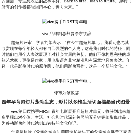
的画面，专注想表达的故事本身。Back to first，lean to future。愿我们
所有的创作者都能回归本心，奔向未来。”
vivo品牌副总裁贾净东致辞
超短片评审、学者刘擎表示：“在今年超短片单元，我看到也尤其
欣赏现在每个年轻人都有自己强烈的个人史，这是我们时代的特征，同
时他们也用个人表达展现了对社会大局的关切。他们不像构思完整的成
熟艺术家，更像是作家，用电影语言非常精准和有深意地具象表达。年
轻一代是影像时代的原住民，他们用影像写作，这是一个新的文化。”
评审刘擎致辞
四年孕育超短片蓬勃生态，影片以多维生活切面描摹当代图景
vivo第四度携手FIRST青年电影展开启超短片单元，收获到越来越
多呈现出对个体、生活、社会和时代深刻关照的五分钟完整影像作品，
为移动影像的时代镌刻出独特的文化印记。
年度超短片《父亲的独白》用固定长镜头下的父亲独白展示了家庭