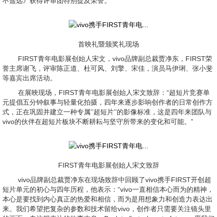
不遥远》获得评审团特别提及荣誉。
首映礼暨颁奖礼现场
FIRST青年电影展创始人宋文，vivo品牌副总裁贾净东，FIRST荣
誉主席谢飞，评审陈正道、杜可风、刘擎、宋佳，演员马伊琍、张小斐
等嘉宾出席活动。
在展映现场，FIRST青年电影展创始人宋文致辞：“超短片竞赛单
元提倡五分钟叙事与轻量化拍摄，四年来逐步影响创作者的日常创作方
式，正在巩固并建立一种专属’’超短片’’的影像标准，这是四年来团队与
vivo的伙伴在超短片板块不断耕耘与坚守所带来的变化和可能。”
FIRST青年电影展创始人宋文致辞
vivo品牌副总裁贾净东在现场致辞中回顾了vivo携手FIRST开创超
短片单元的初心与四年历程，他表示：“vivo一直相信本心而为的精神，
本心是要找到内心真正的热爱和相信，而为是用想象力和创造力表达出
来。我们希望把复杂的参数和技术留给vivo，创作者只需要关注镜头里