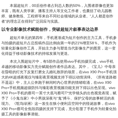
本届超短片，00后创作者占到总人数的50%，入围者群像也更加
丰富，既有人类学家、播客主持人等文化工作者，也囊括了幼儿园教
师、健身教练、工程师等来自不同社会领域的从业者。“人人都是创作
者”的理念正在得到广泛回应与实践。
以专业影像技术赋能创作，突破超短片叙事表达边界
超短片单元的第四年，手机逐渐成为短片创作的主力工具，手机参
与拍摄的超短片占总投稿作品比例由第一年的21%增至58％。手机作为
轻量化影像创作工具，开始主力参与塑造当代影像生产的图景，这一变
化得益于移动影像技术的持续发展与更迭。
本次入围超短片中，有5部作品使用vivo手机拍摄完成，vivo手机
卓越的移动影像实力充分赋能创作者作品表达。其中，《宝儿》中母亲
在昏暗的灯光下反复打磨女儿婚礼致辞的场景，在vivo X90 Pro+手机强
大的4K超感夜视仪与臻彩夜景视频支持下得以动情演绎。《所有道路都
不遥远》中，主人公奔跑于林间时内心世界的情绪暗涌，在vivo X90
Pro+手机视频超级防抖与臻彩夜景视频功能支持下得以出色呈现。vivo
X90 Pro+手机的蔡司一英寸大底与蔡司T*光学镜头的出色视觉表现，赋
予了《小鬼当家》中小男孩深夜与“鬼”搏斗、保护父母的故事鲜活的表
现力。《鸵鸟绿洲》这一发生在狭小便利店空间中的怪诞故事，在vivo
X90 Pro+蔡司全焦段四摄的支持下完成，充分彰显了手机作为轻量化拍
摄工具的影像叙事潜能。