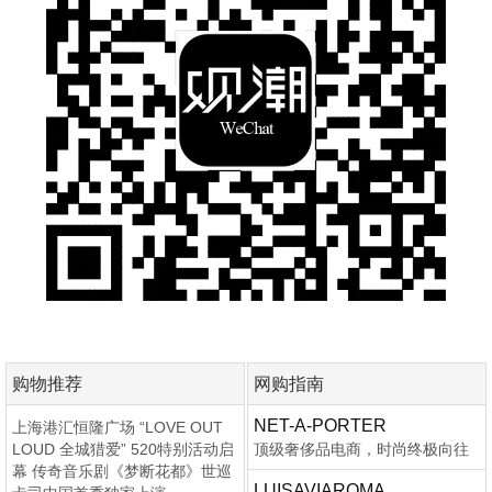
购物推荐
网购指南
NET-A-PORTER
上海港汇恒隆广场 “LOVE OUT
LOUD 全城猎爱” 520特别活动启
顶级奢侈品电商，时尚终极向往
幕 传奇音乐剧《梦断花都》世巡
LUISAVIAROMA