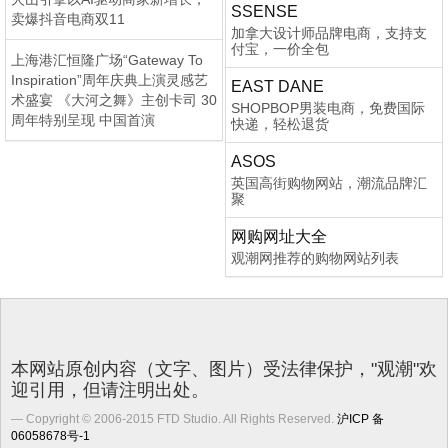
SSENSE
卖爆抖音电商双11
加拿大设计师品牌电商，支持支
付宝，一价全包
上海港汇恒隆广场“Gateway To
Inspiration”周年庆典上演灵感艺
EAST DANE
术盛宴 《大河之舞》主创卡司 30
SHOPBOP男装电商，免费国际
周年特别呈现 中国首演
快递，轻松退货
ASOS
英国高街购物网站，潮流品牌汇
聚
网购网址大全
观潮网推荐的购物网站列表
本网站原创内容（文字、图片）受法律保护，"观潮"欢
迎引用，但请注明出处。
Copyright © 2006-2015 FTD Studio. All Rights Reserved.
沪ICP 备
06058678号-1