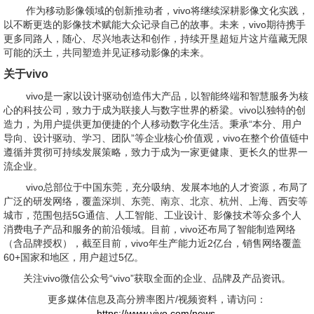
作为移动影像领域的创新推动者，vivo将继续深耕影像文化实践，
以不断更迭的影像技术赋能大众记录自己的故事。未来，vivo期待携手
更多同路人，随心、尽兴地表达和创作，持续开垦超短片这片蕴藏无限
可能的沃土，共同塑造并见证移动影像的未来。
关于vivo
vivo是一家以设计驱动创造伟大产品，以智能终端和智慧服务为核
心的科技公司，致力于成为联接人与数字世界的桥梁。vivo以独特的创
造力，为用户提供更加便捷的个人移动数字化生活。秉承“本分、用户
导向、设计驱动、学习、团队”等企业核心价值观，vivo在整个价值链中
遵循并贯彻可持续发展策略，致力于成为一家更健康、更长久的世界一
流企业。
vivo总部位于中国东莞，充分吸纳、发展本地的人才资源，布局了
广泛的研发网络，覆盖深圳、东莞、南京、北京、杭州、上海、西安等
城市，范围包括5G通信、人工智能、工业设计、影像技术等众多个人
消费电子产品和服务的前沿领域。目前，vivo还布局了智能制造网络
（含品牌授权），截至目前，vivo年生产能力近2亿台，销售网络覆盖
60+国家和地区，用户超过5亿。
关注vivo微信公众号“vivo”获取全面的企业、品牌及产品资讯。
更多媒体信息及高分辨率图片/视频资料，请访问：
https://www.vivo.com/news