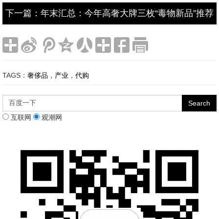
下一篇：年末汇总：今年高奢大牌三枚“毒物新品”推荐
TAGS：
奢侈品
，
产业
，
代购
互联网
观潮网