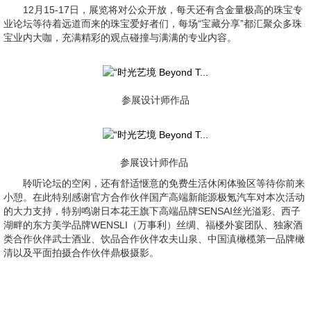
12月15-17日，展览将对公众开放，每天还有含金量极高的珠宝专
业论坛等待着远道而来的珠宝爱好者们，每场“宝藏分享”都汇聚众多珠
宝业内大咖，充满精彩的观点碰撞与满满的专业内容。
参展设计师作品
参展设计师作品
聆听论坛的空闲，还有舒适惬意的免费生活休闲体验区等待你前来
小憩。在此特别感谢官方合作伙伴国产高端新能源极氪汽车对本次活动
的大力支持，特别鸣谢日本花王旗下高端品牌SENSAI丝光溢彩、西子
湖畔的东方美学品牌WENSLI（万事利）丝绸、福楼外宴团队、独家酒
类合作伙伴武士酒业、饮品合作伙伴农夫山泉、中国滇橄榄第一品牌橄
清以及平面拍摄合作伙伴鼎极摄影。