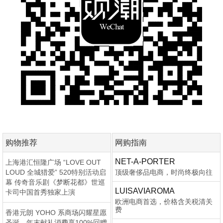
购物推荐
网购指南
NET-A-PORTER
上海港汇恒隆广场 “LOVE OUT
LOUD 全城猎爱” 520特别活动启
顶级奢侈品电商，时尚终极向往
幕 传奇音乐剧《梦断花都》世巡
LUISAVIAROMA
卡司中国首秀独家上演
欧洲电商首选，价格含关税清关
费
香港元朗 YOHO 系商场闪耀星愿
圣诞，年末献礼消费享100%回赠