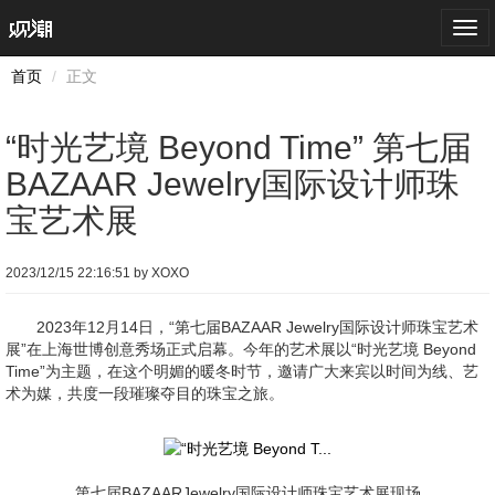
Togg
navi
首页
正文
“时光艺境 Beyond Time” 第七届
BAZAAR Jewelry国际设计师珠
宝艺术展
2023/12/15 22:16:51 by XOXO
2023年12月14日，“第七届BAZAAR Jewelry国际设计师珠宝艺术
展”在上海世博创意秀场正式启幕。今年的艺术展以“时光艺境 Beyond
Time”为主题，在这个明媚的暖冬时节，邀请广大来宾以时间为线、艺
术为媒，共度一段璀璨夺目的珠宝之旅。
第七届BAZAARJewelry国际设计师珠宝艺术展现场