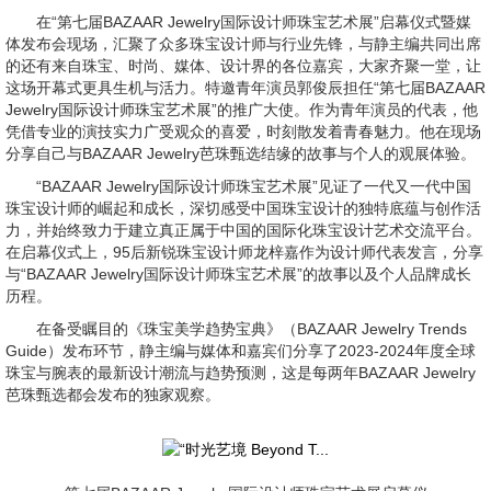
在“第七届BAZAAR Jewelry国际设计师珠宝艺术展”启幕仪式暨媒
体发布会现场，汇聚了众多珠宝设计师与行业先锋，与静主编共同出席
的还有来自珠宝、时尚、媒体、设计界的各位嘉宾，大家齐聚一堂，让
这场开幕式更具生机与活力。特邀青年演员郭俊辰担任“第七届BAZAAR
Jewelry国际设计师珠宝艺术展”的推广大使。作为青年演员的代表，他
凭借专业的演技实力广受观众的喜爱，时刻散发着青春魅力。他在现场
分享自己与BAZAAR Jewelry芭珠甄选结缘的故事与个人的观展体验。
“BAZAAR Jewelry国际设计师珠宝艺术展”见证了一代又一代中国
珠宝设计师的崛起和成长，深切感受中国珠宝设计的独特底蕴与创作活
力，并始终致力于建立真正属于中国的国际化珠宝设计艺术交流平台。
在启幕仪式上，95后新锐珠宝设计师龙梓嘉作为设计师代表发言，分享
与“BAZAAR Jewelry国际设计师珠宝艺术展”的故事以及个人品牌成长
历程。
在备受瞩目的《珠宝美学趋势宝典》（BAZAAR Jewelry Trends
Guide）发布环节，静主编与媒体和嘉宾们分享了2023-2024年度全球
珠宝与腕表的最新设计潮流与趋势预测，这是每两年BAZAAR Jewelry
芭珠甄选都会发布的独家观察。