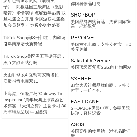
罗斯芭蕾国家剧院《胡桃夹
德国奢侈品电商
子》、阿根廷国宝级舞团《魅影
暗舞》倾情演绎 点燃新年热情 双
SHOPBOP
旦礼遇全面开启 专属游客礼遇叠
美国品牌网购首选，免费国际快
加会员尊享 打造暖冬购物盛宴
递，轻松退货
TikTok Shop美区开门红，内容场
REVOLVE
引爆商家增长新势能
美国潮流电商，支持支付宝，50
美元免邮
TikTok Shop美区黑五重磅开启，
Saks Fifth Avenue
黑五大战正式打响
美国顶级百货店Saks的购物网站
火山引擎以AI驱动商家新增长，
SSENSE
卖爆抖音电商双11
加拿大设计师品牌电商，支持支
付宝，一价全包
上海港汇恒隆广场“Gateway To
Inspiration”周年庆典上演灵感艺
EAST DANE
术盛宴 《大河之舞》主创卡司 30
SHOPBOP男装电商，免费国际
周年特别呈现 中国首演
快递，轻松退货
ASOS
英国高街购物网站，潮流品牌汇
聚