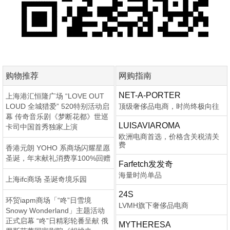
购物推荐
网购指南
NET-A-PORTER
上海港汇恒隆广场 “LOVE OUT
LOUD 全城猎爱” 520特别活动启
顶级奢侈品电商，时尚终极向往
幕 传奇音乐剧《梦断花都》世巡
LUISAVIAROMA
卡司中国首秀独家上演
欧洲电商首选，价格含关税清关
费
香港元朗 YOHO 系商场闪耀星愿
圣诞，年末献礼消费享100%回赠
Farfetch发发奇
海量时尚单品
上海ifc商场 圣诞奇境乐园
24S
环贸iapm商场「“咚”日雪境
LVMH旗下奢侈品电商
Snowy Wonderland」主题活动
正式启幕 “咚”日精彩轮番呈献 俄
MYTHERESA