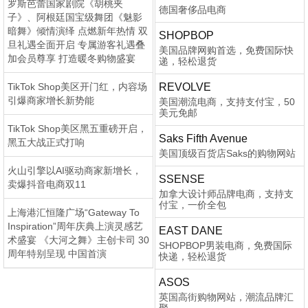
罗斯芭蕾国家剧院《胡桃夹
德国奢侈品电商
子》、阿根廷国宝级舞团《魅影
暗舞》倾情演绎 点燃新年热情 双
SHOPBOP
旦礼遇全面开启 专属游客礼遇叠
美国品牌网购首选，免费国际快
加会员尊享 打造暖冬购物盛宴
递，轻松退货
TikTok Shop美区开门红，内容场
REVOLVE
引爆商家增长新势能
美国潮流电商，支持支付宝，50
美元免邮
TikTok Shop美区黑五重磅开启，
Saks Fifth Avenue
黑五大战正式打响
美国顶级百货店Saks的购物网站
火山引擎以AI驱动商家新增长，
SSENSE
卖爆抖音电商双11
加拿大设计师品牌电商，支持支
付宝，一价全包
上海港汇恒隆广场“Gateway To
Inspiration”周年庆典上演灵感艺
EAST DANE
术盛宴 《大河之舞》主创卡司 30
SHOPBOP男装电商，免费国际
周年特别呈现 中国首演
快递，轻松退货
ASOS
英国高街购物网站，潮流品牌汇