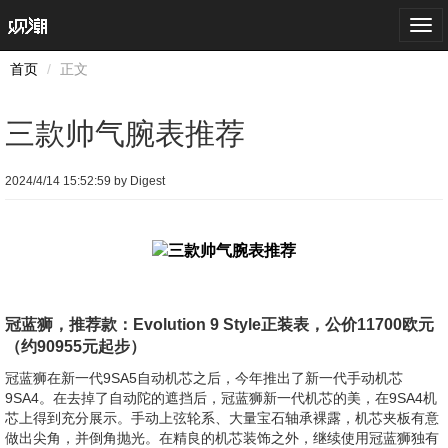
Togg
navi
首页
正文
三款帅气腕表推荐
2024/4/14 15:52:59 by Digest
冠蓝狮，推荐款：Evolution 9 Style正装表，公价11700欧元
（约90955元起步）
冠蓝狮在新一代9SA5自动机芯之后，今年推出了新一代手动机芯
9SA4。在去掉了自动陀的遮挡后，冠蓝狮新一代机芯的美，在9SA4机
芯上得到充分展示。手动上弦轮系、大量宝石轴承裸露，机芯夹板有意
做出尖角，并倒角抛光。在精良的机芯装饰之外，继续使用冠蓝狮独有