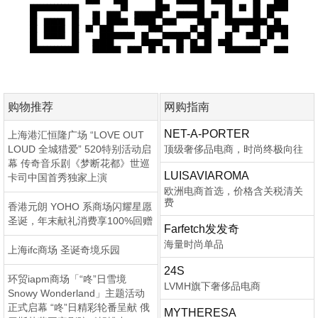
购物推荐
网购指南
NET-A-PORTER
上海港汇恒隆广场 “LOVE OUT
LOUD 全城猎爱” 520特别活动启
顶级奢侈品电商，时尚终极向往
幕 传奇音乐剧《梦断花都》世巡
LUISAVIAROMA
卡司中国首秀独家上演
欧洲电商首选，价格含关税清关
费
香港元朗 YOHO 系商场闪耀星愿
圣诞，年末献礼消费享100%回赠
Farfetch发发奇
海量时尚单品
上海ifc商场 圣诞奇境乐园
24S
环贸iapm商场「“咚”日雪境
LVMH旗下奢侈品电商
Snowy Wonderland」主题活动
正式启幕 “咚”日精彩轮番呈献 俄
MYTHERESA