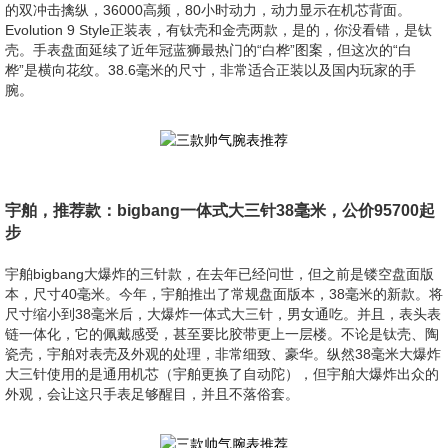
的双冲击擒纵，36000高频，80小时动力，动力显示在机芯背面。
Evolution 9 Style正装表，有钛壳和金壳两款，是的，你没看错，是钛
壳。手表盘面延续了近年冠蓝狮最热门的“白桦”图案，但这次的“白
桦”是横向花纹。38.6毫米的尺寸，非常适合正装以及国内玩家的手
腕。
宇舶，推荐款：bigbang一体式大三针38毫米，公价95700起
步
宇舶bigbang大爆炸的三针款，在去年已经问世，但之前是镂空盘面版
本，尺寸40毫米。今年，宇舶推出了常规盘面版本，38毫米的新款。将
尺寸缩小到38毫米后，大爆炸一体式大三针，男女通吃。并且，表头表
链一体化，它的佩戴感受，甚至要比胶带更上一层楼。不论是钛壳、陶
瓷壳，宇舶对表壳及外观的处理，非常细致、豪华。纵然38毫米大爆炸
大三针使用的是通用机芯（宇舶更换了自动陀），但宇舶大爆炸出众的
外观，会让这只手表足够醒目，并且不落俗套。