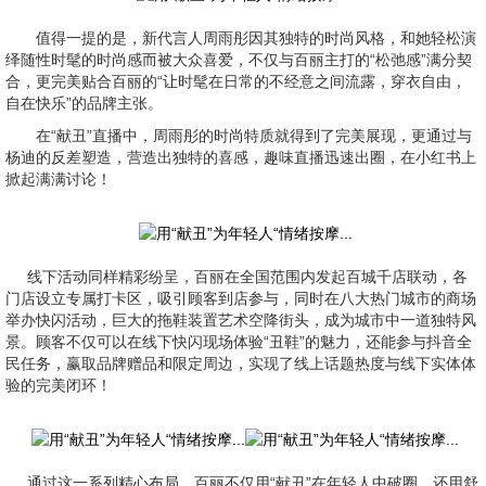
值得一提的是，新代言人周雨彤因其独特的时尚风格，和她轻松演
绎随性时髦的时尚感而被大众喜爱，不仅与百丽主打的“松弛感”满分契
合，更完美贴合百丽的“让时髦在日常的不经意之间流露，穿衣自由，
自在快乐”的品牌主张。
在“献丑”直播中，周雨彤的时尚特质就得到了完美展现，更通过与
杨迪的反差塑造，营造出独特的喜感，趣味直播迅速出圈，在小红书上
掀起满满讨论！
线下活动同样精彩纷呈，百丽在全国范围内发起百城千店联动，各
门店设立专属打卡区，吸引顾客到店参与，同时在八大热门城市的商场
举办快闪活动，巨大的拖鞋装置艺术空降街头，成为城市中一道独特风
景。顾客不仅可以在线下快闪现场体验“丑鞋”的魅力，还能参与抖音全
民任务，赢取品牌赠品和限定周边，实现了线上话题热度与线下实体体
验的完美闭环！
通过这一系列精心布局，百丽不仅用“献丑”在年轻人中破圈，还用舒