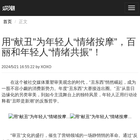
Togg
navi
首页
正文
用“献丑”为年轻人“情绪按摩”，百
丽和年轻人“情绪共振”！
2024/5/21 16:55:22 by XOXO
在这个被社交媒体重塑审美观念的时代，“丑东西”悄然崛起，成为
一股不容小觑的消费新势力。年度“丑东西”大赛接连出圈。“丑”从昔日
边缘化的另类审美，到如今主流舞台上的独特风景，年轻人正用行动诠
释着“丑即是新潮”的反叛哲学。
“审丑”文化的盛行，催生了营销领域的一场静悄悄的革命。通过“反