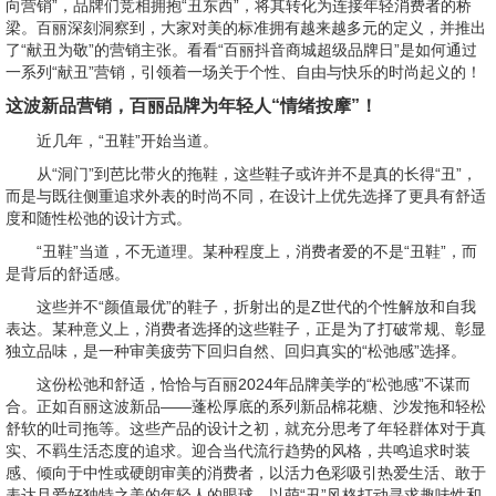
向营销”，品牌们竞相拥抱“丑东西”，将其转化为连接年轻消费者的桥
梁。百丽深刻洞察到，大家对美的标准拥有越来越多元的定义，并推出
了“献丑为敬”的营销主张。看看“百丽抖音商城超级品牌日”是如何通过
一系列“献丑”营销，引领着一场关于个性、自由与快乐的时尚起义的！
这波新品营销，百丽品牌为年轻人“情绪按摩”！
近几年，“丑鞋”开始当道。
从“洞门”到芭比带火的拖鞋，这些鞋子或许并不是真的长得“丑”，
而是与既往侧重追求外表的时尚不同，在设计上优先选择了更具有舒适
度和随性松弛的设计方式。
“丑鞋”当道，不无道理。某种程度上，消费者爱的不是“丑鞋”，而
是背后的舒适感。
这些并不“颜值最优”的鞋子，折射出的是Z世代的个性解放和自我
表达。某种意义上，消费者选择的这些鞋子，正是为了打破常规、彰显
独立品味，是一种审美疲劳下回归自然、回归真实的“松弛感”选择。
这份松弛和舒适，恰恰与百丽2024年品牌美学的“松弛感”不谋而
合。正如百丽这波新品——蓬松厚底的系列新品棉花糖、沙发拖和轻松
舒软的吐司拖等。这些产品的设计之初，就充分思考了年轻群体对于真
实、不羁生活态度的追求。迎合当代流行趋势的风格，共鸣追求时装
感、倾向于中性或硬朗审美的消费者，以活力色彩吸引热爱生活、敢于
表达且爱好独特之美的年轻人的眼球，以萌“丑”风格打动寻求趣味性和