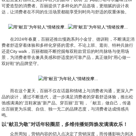
可爱造型的消费者。百丽提供了多样化的产品选项，更细腻的设计表
达，让消费者在不同的生活场景都能享受到时尚与舒适的双重体验。
在2024年春夏，百丽还推出慢跑系列小金甘、德训鞋，不断满足消
费者舒适穿着体验和多样化穿搭的需求。不论上班、逛街、特种兵旅行
还是City walk，百丽都能不断挖掘每双鞋款背后的时尚脉络与使用场
景，为消费者带去兼具美感和舒适度的可靠产品，真正做到“用心做一
双好鞋”的品牌坚守。
而在这个夏天，百丽不仅在话题和情绪上与消费者沟通，更深入产
品的设计，通过不断迭代，进一步满足消费者的穿着舒适体验，推出松
弛感满满的“丑鞋家族”新产品。穿百丽“丑”鞋，「献丑」做自己，传递
出百丽更为乐观、自信、独一无二的品牌态度，与消费者达成情感共
鸣。
以“献丑为敬”对话年轻圈层，多维传播矩阵焕发满满欢乐！
众所周知，营销内容的切入点决定了营销深度，而传播影响力则决