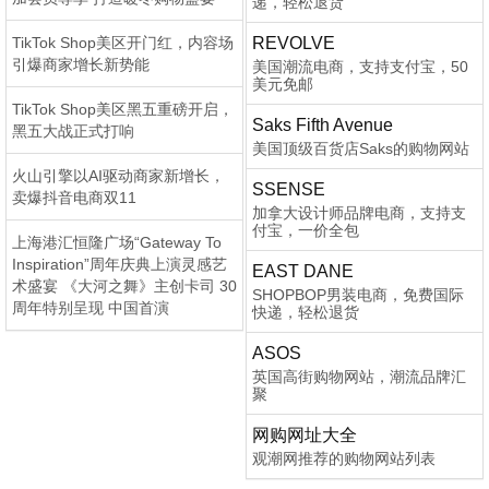
递，轻松退货
TikTok Shop美区开门红，内容场
REVOLVE
引爆商家增长新势能
美国潮流电商，支持支付宝，50
美元免邮
TikTok Shop美区黑五重磅开启，
Saks Fifth Avenue
黑五大战正式打响
美国顶级百货店Saks的购物网站
火山引擎以AI驱动商家新增长，
SSENSE
卖爆抖音电商双11
加拿大设计师品牌电商，支持支
付宝，一价全包
上海港汇恒隆广场“Gateway To
Inspiration”周年庆典上演灵感艺
EAST DANE
术盛宴 《大河之舞》主创卡司 30
SHOPBOP男装电商，免费国际
周年特别呈现 中国首演
快递，轻松退货
ASOS
英国高街购物网站，潮流品牌汇
聚
网购网址大全
观潮网推荐的购物网站列表