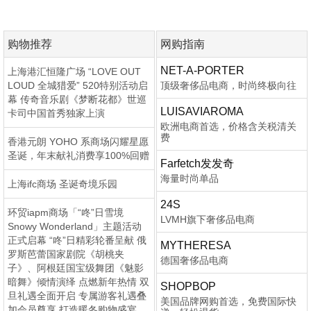
购物推荐
网购指南
NET-A-PORTER
上海港汇恒隆广场 “LOVE OUT
LOUD 全城猎爱” 520特别活动启
顶级奢侈品电商，时尚终极向往
幕 传奇音乐剧《梦断花都》世巡
LUISAVIAROMA
卡司中国首秀独家上演
欧洲电商首选，价格含关税清关
费
香港元朗 YOHO 系商场闪耀星愿
圣诞，年末献礼消费享100%回赠
Farfetch发发奇
海量时尚单品
上海ifc商场 圣诞奇境乐园
24S
环贸iapm商场「“咚”日雪境
LVMH旗下奢侈品电商
Snowy Wonderland」主题活动
正式启幕 “咚”日精彩轮番呈献 俄
MYTHERESA
罗斯芭蕾国家剧院《胡桃夹
德国奢侈品电商
子》、阿根廷国宝级舞团《魅影
暗舞》倾情演绎 点燃新年热情 双
SHOPBOP
旦礼遇全面开启 专属游客礼遇叠
美国品牌网购首选，免费国际快
加会员尊享 打造暖冬购物盛宴