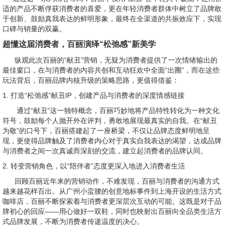
适的产品不断俘获消费者的喜爱，更在年轻消费者群体中树立了品牌敢
于创新、鼓励真我表达的鲜明形象，最终在全渠道的共振效应下，实现
口碑与销量的双赢。
超懂这届消费者，百丽演绎“松弛感”新美学
纵观此次百丽的“献丑”营销，无疑为消费者提供了一次情绪输出的
最佳窗口，在与消费者的内容共创和互动狂欢中全面“出圈”，而在这些
玩法背后，百丽品牌内核升级的策略思路，更值得借鉴：
1. 打造“松弛感”献丑IP，创建产品与消费者的深度情感链接
通过“献丑”这一独特概念，百丽巧妙地将产品特性转化为一种文化
符号，鼓励每个人抛开外在评判，勇敢地展现最真实的自我。在“献丑
为敬”的口号下，百丽搭建起了一座桥梁，不仅让品牌态度鲜明地呈
现，更使得品牌触及了消费者内心对于真实自我表达的渴望，达成品牌
与消费者之间一次真诚而深刻的交流，建立起消费者的品牌认同。
2. 转变营销角色，以“陪伴者”态度更深入地进入消费者生活
回顾百丽近年来的营销动作，不难发现，百丽与消费者的沟通方式
越来越花样百出。从广州小蛮腰的创意地标事件到上海开设的生活方式
咖啡店，百丽不断探索着与消费者更深层次互动的可能。这既是对于品
牌初心的回应——用心做好一双鞋，同时也映射出百丽向全品类生活方
式品牌发展，不断为消费者传递温度的决心。