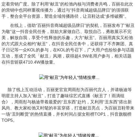
定着营销广度。除了利用“献丑”的松弛内核与消费者共鸣，百丽在此次
的营销中也同样重视传播力，通过与“抖音商城超级品牌日”的强强联
手，整合全平台资源，塑造全域传播路径，让丑鞋达成“多维破圈”。
在线上，借助“百丽抖音商城超级品牌日”的契机，百丽发布了“献丑
为敬”这一抖音全民任务，鼓励大家做自己、取悦自己，勇敢展示不完
美，解放自我，享受个性释放的乐趣，大方“献丑”。百丽用真实又松弛
的方式跟大众相约“献丑”，在抖音全民任务中，还获得了不齐舞团、真
子日记等一众KOL的参与，在KOL的号召下，广大用户也纷纷参与话题
互动，形成了全民「献丑」风潮，获得超4.9W名用户参与，相关话题
在抖音斩获4710.4W播放量。
除了线上互动活动，百丽更官宣周雨彤为百丽代言人，并请杨迪等
明星主持人加入“献丑”，打造了趣味综艺式直播《献丑了！雨滴组
合》，周雨彤与杨迪带着最爱的“丑东西”赴约，又利用“丑东西”搭出新
风尚、教大家松弛又时髦的丰富穿搭，打造献丑亮点，为百丽丑鞋带来
一场“丑到断货”的热情直播，并长时间占据女鞋榜TOP1，抖音旗舰榜
TOP5。