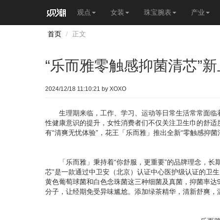
观点
女装
珠宝腕表
产业
首页
正文
“乐而雅零触感抑菌清芯”新上
2024/12/18 11:10:21 by XOXO
生理期来临，工作、学习、运动等日常生活常常面临着
性健康意识的提升，女性消费者们不仅关注卫生巾的舒适
有“清爽无忧体验”，花王「乐而雅」推出全新“零触感抑菌
「乐而雅」秉持着“你舒服，更重要”的品牌理念，长期
芯”是一款通过中卫安（北京）认证中心医护级认证的卫生巾
黄色葡萄球菌和白色念珠菌这三种细菌及真菌，抑菌率达9
分子，让经期免受异味尴尬。添加绿茶精华，清新舒爽，