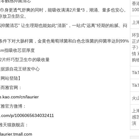
雅零触感抑菌清芯
香
10
让巾身更透气舒爽的同时，能吸收满满2片量*3，潮涌、量多也安心。
存放卫生防尘。
上海
菌清芯” 让生理期也能如此“清新”，一站式“远离”经期的粘腻、闷
环贸
条件下对大肠杆菌，金黄色葡萄球菌和白色念珠菌的抑菌率达到99%
正
子
.1cm指吸收芯层厚度
情
司2片纤巧型卫生巾的吸收量
购
数据源自花王研发中心
Ti
【网站登陆】
Ti
乐而雅官网：
b.kao.com/cn/laurier
火
而雅官方微博：
上海
bo.com/p/1006065634032411
感
演
雅天猫旗舰店：
/laurier.tmall.com