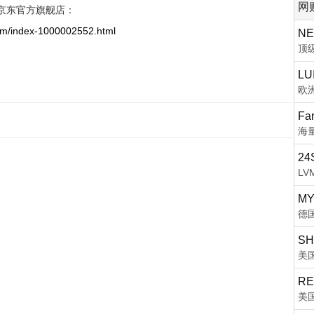
网
京东官方旗舰店：
.com/index-1000002552.html
NE
顶
LU
欧
Fa
海
24
L
MY
德
SH
美
RE
美