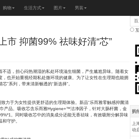
购物
生活方式
图片
男装
市 抑菌99% 祛味好清“芯”
不适，担心闷热潮湿的私处环境滋生细菌，产生尴尬异味。随着女
度，也开始重视经期私处微环境的健康。为了让女性在生理期也能拥
清芯”系列，带来清新畅透的“新选择”。
致力于为女性提供更舒适的生理期体验。新品“乐而雅零触感抑菌清
产品。吸收芯含乐而雅Hygiene+™洁净因子，针对大肠杆菌，金
购
9%*1。同时吸收芯中的消臭成分还能无香祛味，有效吸附分解异味
温和守护。
上海
动