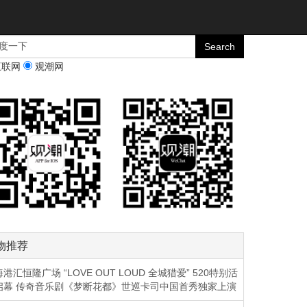
互联网
观潮网
物推荐
港汇恒隆广场 “LOVE OUT LOUD 全城猎爱” 520特别活
启幕 传奇音乐剧《梦断花都》世巡卡司中国首秀独家上演