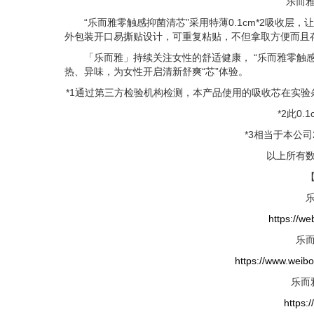
乐而
“乐而雅零触感抑菌清芯”采用特薄0.1cm*2吸收层，
外包装开口易撕贴设计，可重复粘贴，不但拿取方便而且
「乐而雅」持续关注女性的舒适健康， “乐而雅零触感抑
热、异味，为女性开启清新舒爽“芯”体验。
*1通过第三方检验机构检测，本产品使用的吸收芯在实验
*2此0
*3相当于本公
以上所有
https://we
乐
https://www.wei
乐而
https:/