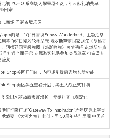
港元朗 YOHO 系商场闪耀星愿圣诞，年末献礼消费享
0%回赠
ifc商场 圣诞奇境乐园
iapm商场「“咚”日雪境Snowy Wonderland」主题活动
式启幕 “咚”日精彩轮番呈献 俄罗斯芭蕾国家剧院《胡桃夹
》、阿根廷国宝级舞团《魅影暗舞》倾情演绎 点燃新年热
 双旦礼遇全面开启 专属游客礼遇叠加会员尊享 打造暖冬
物盛宴
kTok Shop美区开门红，内容场引爆商家增长新势能
kTok Shop美区黑五重磅开启，黑五大战正式打响
山引擎以AI驱动商家新增长，卖爆抖音电商双11
港汇恒隆广场“Gateway To Inspiration”周年庆典上演灵
艺术盛宴 《大河之舞》主创卡司 30周年特别呈现 中国首