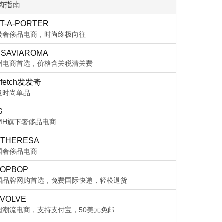
购指南
T-A-PORTER
级奢侈品电商，时尚终极向往
ISAVIAROMA
洲电商首选，价格含关税清关费
rfetch发发奇
量时尚单品
S
VMH旗下奢侈品电商
THERESA
国奢侈品电商
OPBOP
国品牌网购首选，免费国际快递，轻松退货
VOLVE
国潮流电商，支持支付宝，50美元免邮