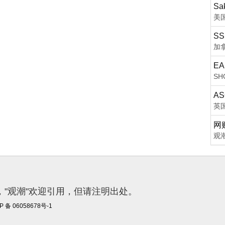
Sak
美
SS
加
EA
S
AS
英
网
观
"观潮"欢迎引用，但请注明出处。
P 备 06058678号-1