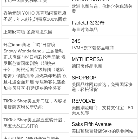
卡司中国首秀独家上演
欧洲电商首选，价格含关税清关
费
香港元朗 YOHO 系商场闪耀星愿
圣诞，年末献礼消费享100%回赠
Farfetch发发奇
海量时尚单品
上海ifc商场 圣诞奇境乐园
24S
环贸iapm商场「“咚”日雪境
LVMH旗下奢侈品电商
Snowy Wonderland」主题活动
正式启幕 “咚”日精彩轮番呈献 俄
MYTHERESA
罗斯芭蕾国家剧院《胡桃夹
德国奢侈品电商
子》、阿根廷国宝级舞团《魅影
暗舞》倾情演绎 点燃新年热情 双
SHOPBOP
旦礼遇全面开启 专属游客礼遇叠
美国品牌网购首选，免费国际快
加会员尊享 打造暖冬购物盛宴
递，轻松退货
TikTok Shop美区开门红，内容场
REVOLVE
引爆商家增长新势能
美国潮流电商，支持支付宝，50
美元免邮
TikTok Shop美区黑五重磅开启，
Saks Fifth Avenue
黑五大战正式打响
美国顶级百货店Saks的购物网站
火山引擎以AI驱动商家新增长，