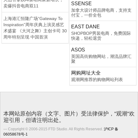
SSENSE
卖爆抖音电商双11
加拿大设计师品牌电商，支持支
付宝，一价全包
上海港汇恒隆广场“Gateway To
Inspiration”周年庆典上演灵感艺
EAST DANE
术盛宴 《大河之舞》主创卡司 30
SHOPBOP男装电商，免费国际
周年特别呈现 中国首演
快递，轻松退货
ASOS
英国高街购物网站，潮流品牌汇
聚
网购网址大全
观潮网推荐的购物网站列表
本网站原创内容（文字、图片）受法律保护，"观潮"欢
迎引用，但请注明出处。
Copyright © 2006-2015 FTD Studio. All Rights Reserved.
沪ICP 备
06058678号-1