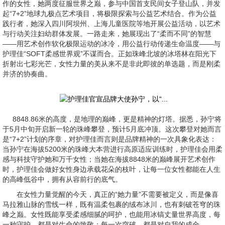
作的女性，她两度征服世界之巅，参与中国首支民间女子登山队，并发
起“7+2”地球九极点艺术项目，将极限探索与公益艺术结合。作为公益
践行者，她深入四川阿坝州、上海儿童医院等地开展公益活动，以艺术
与行动关注妇幼群体发展。一路走来，她展现出了“柔而不同”的智慧
——用艺术创作软化极限运动的冰冷，用公益行动传递生命温度——与
护理佳“SOFT柔感世界观”不谋而合。正如珠峰北坡的冰塔林在阳光下
折射出七彩光芒，女性力量的美从来不是非此即彼的单选题，而是刚柔
并济的协奏曲。
8848.86米的高度，是地理的巅峰，更是精神的灯塔。据悉，孙宁将
于5月中旬开启新一轮的珠峰攀登，预计5月底冲顶。这次攀登对她而言
是“7+2”计划的序章，对护理佳而言则是品牌精神的一次具象化表达：
当孙宁在海拔5200米的珠峰大本营进行高原适应训练时，护理佳会用柔
感与科技守护她和万千女性；当她在海拔8848米的巅峰展开艺术创作
时，护理佳会做好女性身边承载花朵的枝叶，让每一位女性都能在人生
的高峰低谷中，拥有从容前行的底气。
在女性力量觉醒的今天，真正的“她力量”不需要被定义，而是像喜
马拉雅山脉的雪线一样，既有温柔包裹的绒布冰川，也有刺破苍穹的珠
峰之巅。女性既能享受柔感细腻的呵护，也能用冰镐丈量世界高度，每
一种守护，都是对生命的致敬；每一次突破，都是对自我的成全。