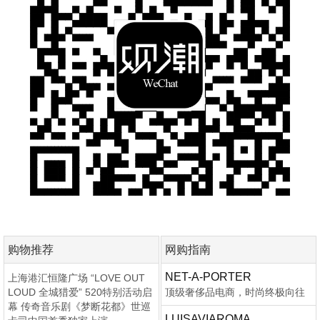
购物推荐
网购指南
NET-A-PORTER
上海港汇恒隆广场 “LOVE OUT
LOUD 全城猎爱” 520特别活动启
顶级奢侈品电商，时尚终极向往
幕 传奇音乐剧《梦断花都》世巡
LUISAVIAROMA