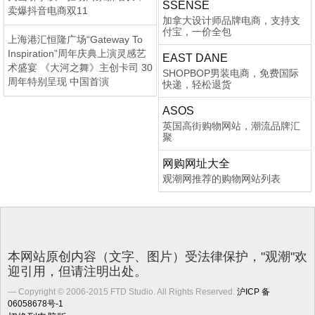
SSENSE
卖爆抖音电商双11
加拿大设计师品牌电商，支持支
付宝，一价全包
上海港汇恒隆广场“Gateway To
Inspiration”周年庆典上演灵感艺
EAST DANE
术盛宴 《大河之舞》主创卡司 30
SHOPBOP男装电商，免费国际
周年特别呈现 中国首演
快递，轻松退货
ASOS
英国高街购物网站，潮流品牌汇
聚
网购网址大全
观潮网推荐的购物网站列表
本网站原创内容（文字、图片）受法律保护，"观潮"欢
迎引用，但请注明出处。
Copyright © 2006-2015 FTD Studio. All Rights Reserved.
沪ICP 备
06058678号-1