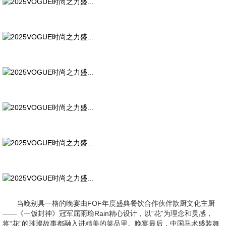
当晚别具一格的晚宴由FOF年度盛典餐饮合作伙伴歆厨文化主厨
——《一饭封神》冠军屈雨瑜Rain精心设计，以“花”为理念和灵感，
将“花”的璀璨故事都融入进精美的菜品里。晚宴最后，中国马术盛装舞