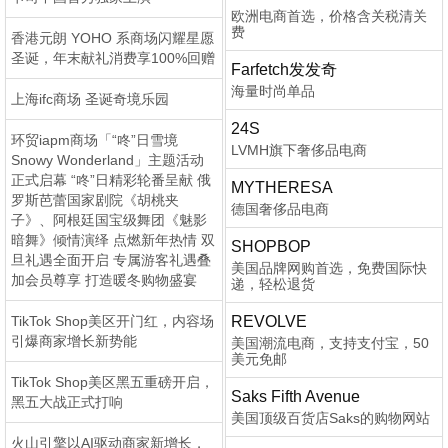
欧洲电商首选，价格含关税清关
费
香港元朗 YOHO 系商场闪耀星愿
圣诞，年末献礼消费享100%回赠
Farfetch发发奇
海量时尚单品
上海ifc商场 圣诞奇境乐园
24S
环贸iapm商场「“咚”日雪境
LVMH旗下奢侈品电商
Snowy Wonderland」主题活动
正式启幕 “咚”日精彩轮番呈献 俄
MYTHERESA
罗斯芭蕾国家剧院《胡桃夹
德国奢侈品电商
子》、阿根廷国宝级舞团《魅影
暗舞》倾情演绎 点燃新年热情 双
SHOPBOP
旦礼遇全面开启 专属游客礼遇叠
美国品牌网购首选，免费国际快
加会员尊享 打造暖冬购物盛宴
递，轻松退货
TikTok Shop美区开门红，内容场
REVOLVE
引爆商家增长新势能
美国潮流电商，支持支付宝，50
美元免邮
TikTok Shop美区黑五重磅开启，
Saks Fifth Avenue
黑五大战正式打响
美国顶级百货店Saks的购物网站
火山引擎以AI驱动商家新增长，