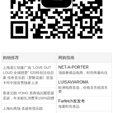
购物推荐
网购指南
NET-A-PORTER
上海港汇恒隆广场 “LOVE OUT
LOUD 全城猎爱” 520特别活动启
顶级奢侈品电商，时尚终极向往
幕 传奇音乐剧《梦断花都》世巡
LUISAVIAROMA
卡司中国首秀独家上演
欧洲电商首选，价格含关税清关
费
香港元朗 YOHO 系商场闪耀星愿
圣诞，年末献礼消费享100%回赠
Farfetch发发奇
海量时尚单品
上海ifc商场 圣诞奇境乐园