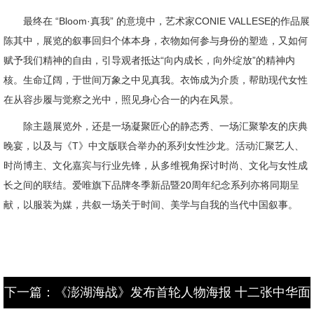
最终在 “Bloom·真我” 的意境中，艺术家CONIE VALLESE的作品展
陈其中，展览的叙事回归个体本身，衣物如何参与身份的塑造，又如何
赋予我们精神的自由，引导观者抵达“向内成长，向外绽放”的精神内
核。生命辽阔，于世间万象之中见真我。衣饰成为介质，帮助现代女性
在从容步履与觉察之光中，照见身心合一的内在风景。
除主题展览外，还是一场凝聚匠心的静态秀、一场汇聚挚友的庆典
晚宴，以及与《T》中文版联合举办的系列女性沙龙。活动汇聚艺人、
时尚博主、文化嘉宾与行业先锋，从多维视角探讨时尚、文化与女性成
长之间的联结。爱唯旗下品牌冬季新品暨20周年纪念系列亦将同期呈
献，以服装为媒，共叙一场关于时间、美学与自我的当代中国叙事。
下一篇：《澎湖海战》发布首轮人物海报 十二张中华面