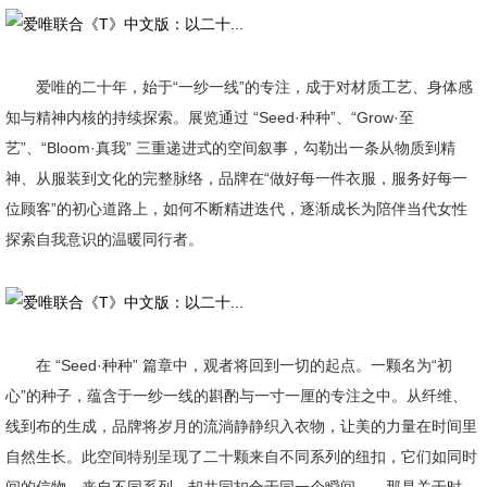
爱唯的二十年，始于“一纱一线”的专注，成于对材质工艺、身体感
知与精神内核的持续探索。展览通过 “Seed·种种”、“Grow·至
艺”、“Bloom·真我” 三重递进式的空间叙事，勾勒出一条从物质到精
神、从服装到文化的完整脉络，品牌在“做好每一件衣服，服务好每一
位顾客”的初心道路上，如何不断精进迭代，逐渐成长为陪伴当代女性
探索自我意识的温暖同行者。
在 “Seed·种种” 篇章中，观者将回到一切的起点。一颗名为“初
心”的种子，蕴含于一纱一线的斟酌与一寸一厘的专注之中。从纤维、
线到布的生成，品牌将岁月的流淌静静织入衣物，让美的力量在时间里
自然生长。此空间特别呈现了二十颗来自不同系列的纽扣，它们如同时