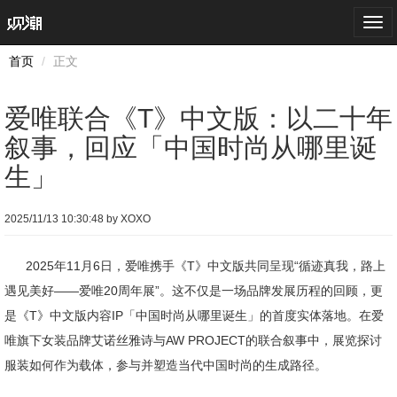
Togg
navi
首页
正文
爱唯联合《T》中文版：以二十年
叙事，回应「中国时尚从哪里诞
生」
2025/11/13 10:30:48 by XOXO
2025年11月6日，爱唯携手《T》中文版共同呈现“循迹真我，路上
遇见美好——爱唯20周年展”。这不仅是一场品牌发展历程的回顾，更
是《T》中文版内容IP「中国时尚从哪里诞生」的首度实体落地。在爱
唯旗下女装品牌艾诺丝雅诗与AW PROJECT的联合叙事中，展览探讨
服装如何作为载体，参与并塑造当代中国时尚的生成路径。