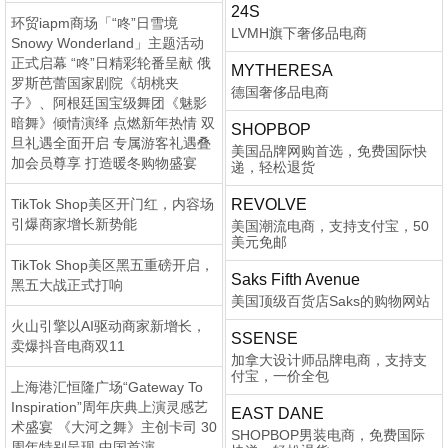
24S
环贸iapm商场「“咚”日雪境
LVMH旗下奢侈品电商
Snowy Wonderland」主题活动
正式启幕 “咚”日精彩轮番呈献 俄
MYTHERESA
罗斯芭蕾国家剧院《胡桃夹
德国奢侈品电商
子》、阿根廷国宝级舞团《魅影
暗舞》倾情演绎 点燃新年热情 双
SHOPBOP
旦礼遇全面开启 专属游客礼遇叠
美国品牌网购首选，免费国际快
加会员尊享 打造暖冬购物盛宴
递，轻松退货
TikTok Shop美区开门红，内容场
REVOLVE
引爆商家增长新势能
美国潮流电商，支持支付宝，50
美元免邮
TikTok Shop美区黑五重磅开启，
Saks Fifth Avenue
黑五大战正式打响
美国顶级百货店Saks的购物网站
火山引擎以AI驱动商家新增长，
SSENSE
卖爆抖音电商双11
加拿大设计师品牌电商，支持支
付宝，一价全包
上海港汇恒隆广场“Gateway To
Inspiration”周年庆典上演灵感艺
EAST DANE
术盛宴 《大河之舞》主创卡司 30
SHOPBOP男装电商，免费国际
周年特别呈现 中国首演