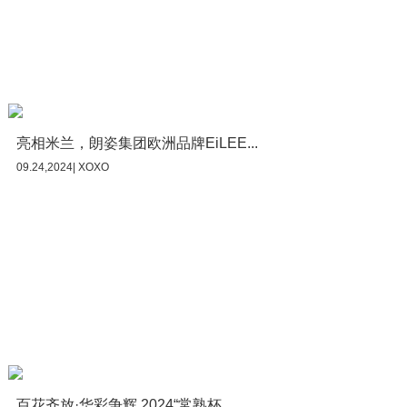
亮相米兰，朗姿集团欧洲品牌EiLEE...
09.24,2024| XOXO
百花齐放·华彩争辉 2024“常熟杯...