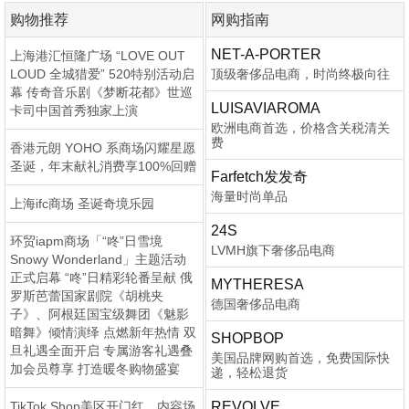
购物推荐
网购指南
NET-A-PORTER
上海港汇恒隆广场 “LOVE OUT
LOUD 全城猎爱” 520特别活动启
顶级奢侈品电商，时尚终极向往
幕 传奇音乐剧《梦断花都》世巡
LUISAVIAROMA
卡司中国首秀独家上演
欧洲电商首选，价格含关税清关
费
香港元朗 YOHO 系商场闪耀星愿
圣诞，年末献礼消费享100%回赠
Farfetch发发奇
海量时尚单品
上海ifc商场 圣诞奇境乐园
24S
环贸iapm商场「“咚”日雪境
LVMH旗下奢侈品电商
Snowy Wonderland」主题活动
正式启幕 “咚”日精彩轮番呈献 俄
MYTHERESA
罗斯芭蕾国家剧院《胡桃夹
德国奢侈品电商
子》、阿根廷国宝级舞团《魅影
暗舞》倾情演绎 点燃新年热情 双
SHOPBOP
旦礼遇全面开启 专属游客礼遇叠
美国品牌网购首选，免费国际快
加会员尊享 打造暖冬购物盛宴
递，轻松退货
TikTok Shop美区开门红，内容场
REVOLVE