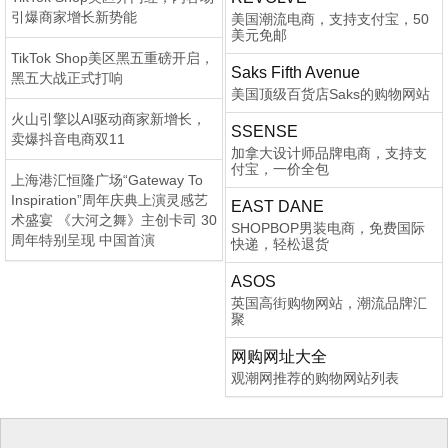
引爆商家增长新势能
美国潮流电商，支持支付宝，50
美元免邮
TikTok Shop美区黑五重磅开启，
Saks Fifth Avenue
黑五大战正式打响
美国顶级百货店Saks的购物网站
火山引擎以AI驱动商家新增长，
SSENSE
卖爆抖音电商双11
加拿大设计师品牌电商，支持支
付宝，一价全包
上海港汇恒隆广场“Gateway To
Inspiration”周年庆典上演灵感艺
EAST DANE
术盛宴 《大河之舞》主创卡司 30
SHOPBOP男装电商，免费国际
周年特别呈现 中国首演
快递，轻松退货
ASOS
英国高街购物网站，潮流品牌汇
聚
网购网址大全
观潮网推荐的购物网站列表