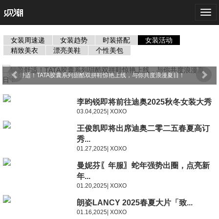
Togg
navi
女装周速递
女装趋势
时装搭配
女装活动
精致美衣
漂亮美鞋
个性美包
轻盈舒适！TATA胶囊系列甜酷双拼鞋惊艳上线，与你共度浪漫夏日！
李昀锐即将前往迪奥2025秋冬女装大秀
03.04,2025| XOXO
王俊凯即将出席迪奥二零二五春夏高订
秀...
01.27,2025| XOXO
曼妮芬〖年服〗蛇年强势出圈，点亮新
年...
01.20,2025| XOXO
朗姿LANCY 2025春夏大片「致...
01.16,2025| XOXO