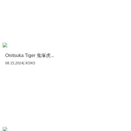
Onitsuka Tiger 鬼塚虎...
08.15,2024| XOXO