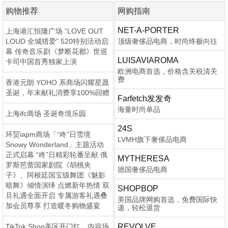
购物推荐
网购指南
NET-A-PORTER
上海港汇恒隆广场 “LOVE OUT
LOUD 全城猎爱” 520特别活动启
顶级奢侈品电商，时尚终极向往
幕 传奇音乐剧《梦断花都》世巡
LUISAVIAROMA
卡司中国首秀独家上演
欧洲电商首选，价格含关税清关
费
香港元朗 YOHO 系商场闪耀星愿
圣诞，年末献礼消费享100%回赠
Farfetch发发奇
海量时尚单品
上海ifc商场 圣诞奇境乐园
24S
环贸iapm商场「“咚”日雪境
LVMH旗下奢侈品电商
Snowy Wonderland」主题活动
正式启幕 “咚”日精彩轮番呈献 俄
MYTHERESA
罗斯芭蕾国家剧院《胡桃夹
德国奢侈品电商
子》、阿根廷国宝级舞团《魅影
暗舞》倾情演绎 点燃新年热情 双
SHOPBOP
旦礼遇全面开启 专属游客礼遇叠
美国品牌网购首选，免费国际快
加会员尊享 打造暖冬购物盛宴
递，轻松退货
TikTok Shop美区开门红，内容场
REVOLVE