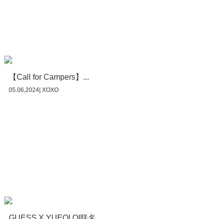
【Call for Campers】...
05.06,2024| XOXO
GUESS X YUEQI QI联名...