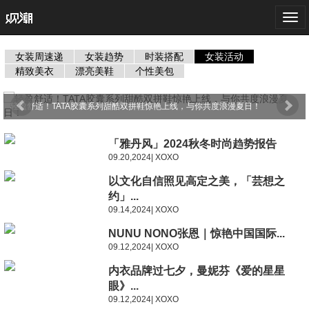
Togg
navi
女装周速递
女装趋势
时装搭配
女装活动
精致美衣
漂亮美鞋
个性美包
轻盈舒适！TATA胶囊系列甜酷双拼鞋惊艳上线，与你共度浪漫夏日！
「雅丹风」2024秋冬时尚趋势报告
09.20,2024| XOXO
以文化自信照见高定之美，「芸想之
约」...
09.14,2024| XOXO
NUNU NONO张恩｜惊艳中国国际...
09.12,2024| XOXO
内衣品牌过七夕，曼妮芬《爱的星星
眼》...
09.12,2024| XOXO