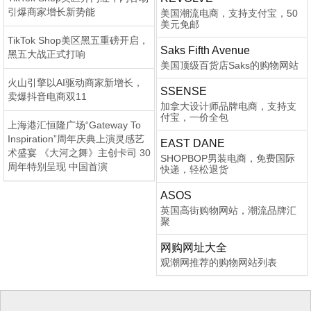
引爆商家增长新势能
美国潮流电商，支持支付宝，50
美元免邮
TikTok Shop美区黑五重磅开启，
Saks Fifth Avenue
黑五大战正式打响
美国顶级百货店Saks的购物网站
火山引擎以AI驱动商家新增长，
SSENSE
卖爆抖音电商双11
加拿大设计师品牌电商，支持支
付宝，一价全包
上海港汇恒隆广场“Gateway To
Inspiration”周年庆典上演灵感艺
EAST DANE
术盛宴 《大河之舞》主创卡司 30
SHOPBOP男装电商，免费国际
周年特别呈现 中国首演
快递，轻松退货
ASOS
英国高街购物网站，潮流品牌汇
聚
网购网址大全
观潮网推荐的购物网站列表