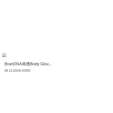
BranDNA将携Body Glov...
06.12,2024| XOXO